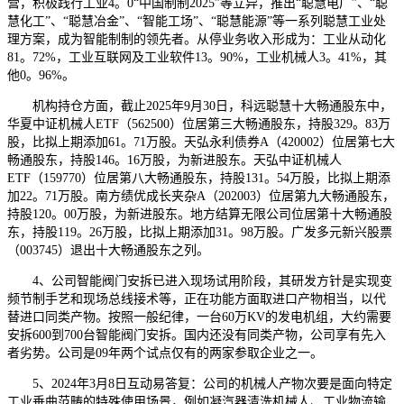
营，积极践行工业4。0“中国制制2025”等立异，推出“聪慧电厂”、“聪
慧化工”、“聪慧冶金”、“智能工场”、“聪慧能源”等一系列聪慧工业处
理方案，成为智能制制的领先者。从停业务收入形成为：工业从动化
81。72%，工业互联网及工业软件13。90%，工业机械人3。41%，其
他0。96%。
机构持仓方面，截止2025年9月30日，科远聪慧十大畅通股东中，
华夏中证机械人ETF（562500）位居第三大畅通股东，持股329。83万
股，比拟上期添加61。71万股。天弘永利债券A（420002）位居第七大
畅通股东，持股146。16万股，为新进股东。天弘中证机械人
ETF（159770）位居第八大畅通股东，持股131。54万股，比拟上期添
加22。71万股。南方绩优成长夹杂A（202003）位居第九大畅通股东，
持股120。00万股，为新进股东。地方结算无限公司位居第十大畅通股
东，持股119。26万股，比拟上期添加31。98万股。广发多元新兴股票
（003745）退出十大畅通股东之列。
4、公司智能阀门安拆已进入现场试用阶段，其研发方针是实现变
频节制手艺和现场总线接术等，正在功能方面取进口产物相当，以代
替进口同类产物。按照一般纪律，一台60万KV的发电机组，大约需要
安拆600到700台智能阀门安拆。国内还没有同类产物，公司享有先入
者劣势。公司是09年两个试点仅有的两家参取企业之一。
5、2024年3月8日互动易答复：公司的机械人产物次要是面向特定
工业垂曲范畴的特殊使用场景，例如凝汽器清洗机械人、工业物流输