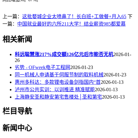
上一篇：
这批婺城企业太喷鼻了！长白班+工做餐+月入65
下
一篇：
中国就业最好的六所211大学！结业薪资985都爱慕
相关新闻
科远聪慧涨217%成交额126亿元后市能否无机
2026-01-
26
劣势 - OFweek电子工程网
2026-01-23
同一机械人申请基于伺服节制的取料机械
2026-01-23
惠州多科达：多款锂电设备剑指国内“首
2026-01-13
泸州市公共实训：以训推进 精准赋能
2026-01-13
上海静安圣和静安第宅售楼处│圣和第宅
2026-01-13
栏目导航
新闻中心