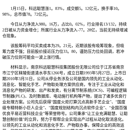
1月15日，科远聪慧涨1。83%，成交额5。12亿元，换手率10。
98%，总市值78。72亿元。
今日从力净流入980。16万，占比0。02%，行业排名13/132，持续
2日被从力资金增仓；所属行业从力净流入-77。28亿，当前无持续增减
仓现象。
该股筹码平均买卖成本为29。21元，近期该股有吸筹现象，但吸
筹力度不强；目前股价接近压力位33。80，谨防压力位处回调，若冲
破压力位则可能会一波上涨行情。
材料显示，南京科远聪慧科技集团股份无限公司位于江苏省南京
市江宁区秣陵街道清水亭东1266号，成立日期1993年5月27日，上市日
期2010年3月31日，公司从停业务涉及公司是国内领先的工业从动化、
消息化、智能化手艺、产物取处理方案供应商，专注于工业从动化和
消息化产物的研发、出产和发卖，有分离节制系统(DCS)、可编程逻辑
节制器(PLC)、及时数据库、电动施行机构等产物，提出了诸多优良行
业处理方案。公司先后获得“国度火炬打算沉点高新手艺企业”、“国度
级专精特新小巨人企业”、“国度规划结构内沉点软件企业”、“全国百强
优良平易近营科技企业”等荣誉称号。公司秉承“让工业充满聪慧、让聪
慧创制价值”的立异，努力于帮帮企业实现出产过程从动化取消息化。
以领先的工业从动化和消息化手艺、产物取办事，保障企业的高效运