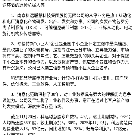
送环节的巡检机械人等。
1、南京科远聪慧科技集团股份无限公司的从停业务是热工从动化
和电厂消息化产物研发、出产、发卖和办事。公司的次要产物包罗分
离节制系统（DCS）、可编程逻辑节制器（PLC）、非标从动化、电动
施行机构及传感器等。
2、专精特新“小巨人”企业是全国中小企业评定工做中最高档级、
最具权势巨子的荣誉称号，是指专注于细分市场、立异能力强、市场
拥有率高、控制环节焦点手艺、质量效益优的排头兵企业，对于提拔
中小企业本身的合作力，以及提拔财产链、供应链不变性和合作力具
有严沉意义。公司已入选工信部专精特新小巨人企业名单。
科远聪慧所属申万行业为：计较机-IT办事Ⅱ-IT办事Ⅲ。国产软
件、信创概念、工业软件、人工智能等。
3、消息化范畴深耕了30年，对工业数据具有强大的理解能力息争
读能力。公司及早结构了工业软件及办事，意正在通过老客户新产物
的发卖模式，深度挖潜存量市场。
截至11月20日，科远聪慧股东户数2。49万，较上期削减5。03%；
人均畅通股5691股，较上期添加5。30%。2025年1月-9月，科远聪慧实
现停业收入13。53亿元，同比增加16。38%；归母净利润2。17亿元，
同比增加36。87%。