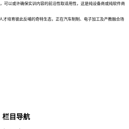
，可以或许确保实训内容的前沿性取适用性，这是纯设备商或纯软件商
取人才培育彼此反哺的奇特生态，正在汽车制制、电子加工及产教融合场
栏目导航