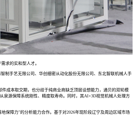
产需求的实和型人才。
深科智制手艺无限公司、华创细密从动化股份无限公司、东北智联机械人手
部件成本取交期，也分歧于纯商业商缺乏顶层设想能力，通贝的双轮模
泉源保障系统刚性、精度取寿命。同时，其AI+3D视觉机械人处理方
保障力”的分析能力合作。基于对2026年现阶段辽宁及周边区域市场