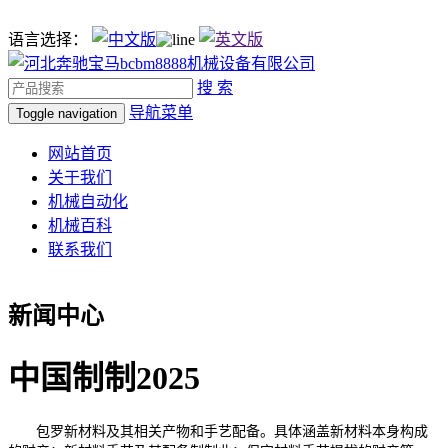
语言选择：
搜 索
导航菜单
Toggle navigation
网站首页
关于我们
机械自动化
机械百科
联系我们
新闻中心
中国制制2025
包罗新材料及其相关产物和手艺配备。具体涵盖新材料本身构成