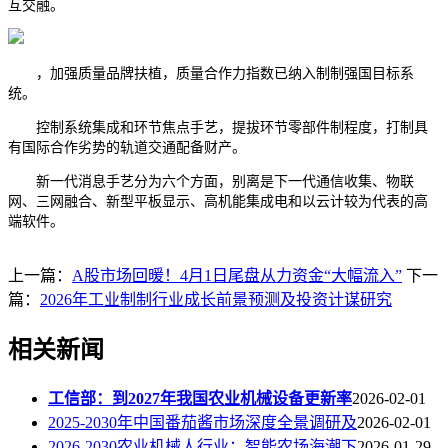
互交融。
，加强质量品牌扶植，质量合作力指数已纳入制制强国目标系
统。
控制系统集成和环节焦点手艺，提拔环节零部件制程度，打制具
有国际合作劣势的轨道交通配备财产。
新一代消息手艺分为六个方面，别离是下一代通信收集、物联
网、三网融合、新型平板显示、高机能集成电和以云计较为代表的高
端软件。
上一篇：
A股市场回暖！4月1日尾盘从力资金“大幅流入”
下一
篇：
2026年工业制制行业成长前景预测及投资计谋研究
相关新闻
工信部：到2027年我国农业机械设备更新率
2026-02-01
2025-2030年中国番茄酱市场深度全景调研及
2026-02-01
2026-2030农业机械人行业：智能农场海潮下
2026-01-29