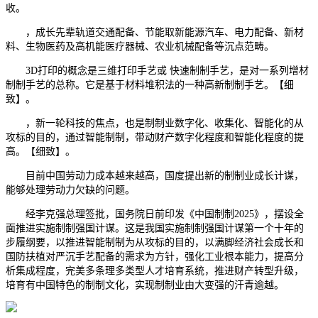
收。
，成长先辈轨道交通配备、节能取新能源汽车、电力配备、新材
料、生物医药及高机能医疗器械、农业机械配备等沉点范畴。
3D打印的概念是三维打印手艺或 快速制制手艺，是对一系列增材
制制手艺的总称。它是基于材料堆积法的一种高新制制手艺。【细
致】。
，新一轮科技的焦点，也是制制业数字化、收集化、智能化的从
攻标的目的，通过智能制制，带动财产数字化程度和智能化程度的提
高。【细致】。
目前中国劳动力成本越来越高，国度提出新的制制业成长计谋，
能够处理劳动力欠缺的问题。
经李克强总理签批，国务院日前印发《中国制制2025》，摆设全
面推进实施制制强国计谋。这是我国实施制制强国计谋第一个十年的
步履纲要，以推进智能制制为从攻标的目的，以满脚经济社会成长和
国防扶植对严沉手艺配备的需求为方针，强化工业根本能力，提高分
析集成程度，完美多条理多类型人才培育系统，推进财产转型升级，
培育有中国特色的制制文化，实现制制业由大变强的汗青逾越。