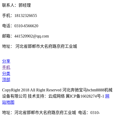
联系人：郭经理
手机：18132326655
电话：0310-6566620
邮箱：441520902@qq.com
地址： 河北省邯郸市大名府路京府工业城
分享
手机
分类
顶部
CopyRight 2018 All Right Reserved 河北奔驰宝马bcbm8888机械
设备有限公司 技术支持：云成网络 冀ICP备16028274号-1
网
站地图
地址：河北省邯郸市大名府路京府工业城 电话：0310-