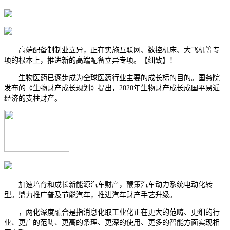
高端配备制制业立异，正在实施互联网、数控机床、大飞机等专
项的根本上，推进新的高端配备立异专项。【细致】！
生物医药已逐步成为全球医药行业主要的成长标的目的。国务院
发布的《生物财产成长规划》提出，2020年生物财产成长成国平易近
经济的支柱财产。
加速培育和成长新能源汽车财产，鞭策汽车动力系统电动化转
型。鼎力推广普及节能汽车，推进汽车财产手艺升级。
，两化深度融合是指消息化取工业化正在更大的范畴、更细的行
业、更广的范畴、更高的条理、更深的使用、更多的智能方面实现相