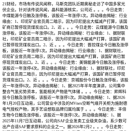
21财经，市场有传说风闻称，马斯克团队近期奥秘走访了中国多家光
伏企业。针对该传说风闻，晶科能源核实，公司近 。。。今日走势：
中煤能源今日触及涨停板，该股近一年涨停1次。异动缘由揭秘：行业
缘由：1、印尼矿业官员周二暗示，因为印尼提出大幅减产打算，该国
矿商已暂停现货煤炭出口。2、近 。。。今日走势：云煤能源今日触及
涨停板，该股近一年涨停6次。异动缘由揭秘：行业缘由：1、据财联
社，印尼矿业官员周二暗示，因为印尼提出大幅减产打算，该国矿商
已暂停现货煤炭出口。2、近 。。。今日走势：晋控煤业今日触及涨停
板，该股近一年涨停1次。异动缘由揭秘：行业缘由：1、据财联社，
印尼矿业官员周二暗示，因为印尼提出大幅减产打算，该国矿商已暂
停现货煤炭出口。2、近 。。。今日走势：美锦能源今日触及涨停板，
该股近一年涨停4次。异动缘由揭秘：行业缘由：1、据财联社，印尼
矿业官员周二暗示，因为印尼提出大幅减产打算，该国矿商已暂停现
货煤炭出口。2、近 。。。今日走势：京城股份今日触及涨停板，该股
近一年涨停6次。异动缘由揭秘：1、据2025年半年度演讲，公司集中
整合气氢劣势资本，氢能相关产物是气体储 。。。今日走势：昇辉科
技今日触及涨停板，该股近一年涨停1次。异动缘由揭秘：1、据2026
年1月20日互动易，公司营业中涉及的MVnex空断气缘开关柜为施耐德
电气授权产物，其手艺设想取品牌归属均属于 。。。今日走势：丰倍
生物今日触及涨停板，该股近一年涨停1次。异动缘由揭秘：1、据
2025年11月7日互动易，公司向SAF企业发卖工业级夹杂油，系少数可
出产合适SAF要求原料的企业之一。据2026年2月2 。。。今日走势：