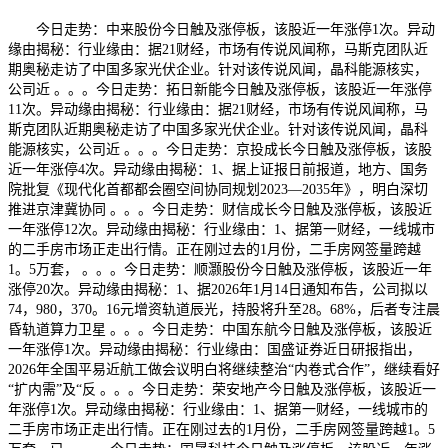
今日走势：中来股份今日触及涨停板，该股近一年涨停1次。异动
缘由揭秘：行业缘由：据21财经，市场有传说风闻称，马斯克团队近
期奥秘走访了中国多家光伏企业。针对该传说风闻，晶科能源核实，
公司近 。。。今日走势：拓日新能今日触及涨停板，该股近一年涨停
11次。异动缘由揭秘：行业缘由：据21财经，市场有传说风闻称，马
斯克团队近期奥秘走访了中国多家光伏企业。针对该传说风闻，晶科
能源核实，公司近 。。。今日走势：京投成长今日触及涨停板，该股
近一年涨停4次。异动缘由揭秘：1、据上证报日前报道，地方、国务
院批复《现代化首都都会圈空间协同规划2023—2035年》，明白深切
推进京津冀协同 。。。今日走势：财信成长今日触及涨停板，该股近
一年涨停12次。异动缘由揭秘：行业缘由：1、据第一财经，一线城市
的二手房市场正走出行情。正在刚过去的1月份，二手房网签量跨越
1。5万套， 。。。今日走势：顺灏股份今日触及涨停板，该股近一年
涨停20次。异动缘由揭秘：1、据2026年1月14日通知布告，公司拟以
74，980，370。16元增资轨道辰光，持股将升至28。68%，后者专注晨
昏轨道算力卫星 。。。今日走势：中国东航今日触及涨停板，该股近
一年涨停1次。异动缘由揭秘：行业缘由：国盛证券近日研报指出，
2026年全国平易近航工做会议明白将继续整治“内卷式合作”，继续看好
“扩内需”及“反 。。。今日走势：荣安地产今日触及涨停板，该股近一
年涨停1次。异动缘由揭秘：行业缘由：1、据第一财经，一线城市的
二手房市场正走出行情。正在刚过去的1月份，二手房网签量跨越1。5