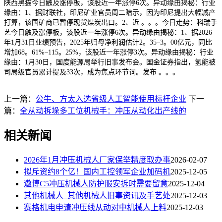
陕西黑猫今日触及涨停板，该股近一年涨停6次。异动缘由揭秘：行业
缘由：1、据财联社，印尼矿业官员周二暗示，因为印尼提出大幅减产
打算，该国矿商已暂停现货煤炭出口。2、近 。。。今日走势：科瑞手
艺今日触及涨停板，该股近一年涨停6次。异动缘由揭秘：1、据2026
年1月31日业绩预告，2025年归母净利润估计2。35–3。00亿元，同比
增加68。61%–115。25%，该股近一年涨停3次。异动缘由揭秘：行业
缘由：1月30日，国度能源局举行旧事发布会。国金证券指出，氢能被
司局级官员累计提及33次，成为焦点环节词。发布 。。。
上一篇：
公牛、方太入选省级人工智能使用标杆企业
下一
篇：
全从动拆垛多工位机械手：冲压从动化出产线的
相关新闻
2026年1月冲压机械人厂家保举精度取办事
2026-02-07
拟斥资约8个亿！国内工控领军企业加码机
2025-12-05
遨博C5冲压机械人防护服安拆时需要留意
2025-12-04
其他机械人_其他机械人旧事资讯及手艺处
2025-12-03
赛格机电申请冲压线从动对中机械人上料
2025-12-03