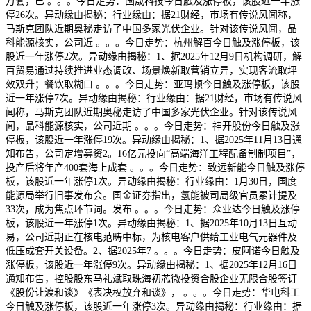
万套，已 。。。今日走势：国晟科技今日触及涨停板，该股近一年涨
停26次。异动缘由揭秘：行业缘由：据21财经，市场有传说风闻称，
马斯克团队近期奥秘走访了中国多家光伏企业。针对该传说风闻，晶
科能源核实，公司近 。。。今日走势：杭州解百今日触及涨停板，该
股近一年涨停2次。异动缘由揭秘：1、据2025年12月9日机构调研，解
百贸易通过持续推进业态调改、场景焕新取营销立异，实现客流取坪
效双升；餐饮取糊口 。。。今日走势：亚玛顿今日触及涨停板，该股
近一年涨停7次。异动缘由揭秘：行业缘由：据21财经，市场有传说风
闻称，马斯克团队近期奥秘走访了中国多家光伏企业。针对该传说风
闻，晶科能源核实，公司近期 。。。今日走势：神开股份今日触及涨
停板，该股近一年涨停19次。异动缘由揭秘：1、据2025年11月13日通
知布告，公司定增募资2。16亿元投向“高端海洋工程配备制制项目”，
投产后将年产400套海上成套 。。。今日走势：致远新能今日触及涨停
板，该股近一年涨停1次。异动缘由揭秘：行业缘由：1月30日，国度
能源局举行旧事发布会。国金证券指出，氢能被司局级官员累计提及
33次，成为焦点环节词。发布 。。。今日走势：众业达今日触及涨停
板，该股近一年涨停1次。异动缘由揭秘：1、据2025年10月13日互动
易，公司近期正在核电范畴中标，为核电客户供给工业电气元器件及
低压成套开关设备。2、据2025年7 。。。今日走势：皮阿诺今日触及
涨停板，该股近一年涨停9次。异动缘由揭秘：1、据2025年12月16日
通知布告，控股股东马礼斌取珠海初芯微投资合股企业无限合股签订
《股份让渡和谈》《表决权放弃和谈》， 。。。今日走势：华电科工
今日触及涨停板，该股近一年涨停3次。异动缘由揭秘：行业缘由：据