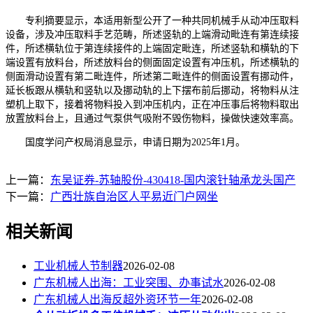
专利摘要显示，本适用新型公开了一种共同机械手从动冲压取料
设备，涉及冲压取料手艺范畴，所述竖轨的上端滑动毗连有第连续接
件，所述横轨位于第连续接件的上端固定毗连，所述竖轨和横轨的下
端设置有放料台，所述放料台的侧面固定设置有冲压机，所述横轨的
侧面滑动设置有第二毗连件，所述第二毗连件的侧面设置有挪动件，
延长板跟从横轨和竖轨以及挪动轨的上下摆布前后挪动，将物料从注
塑机上取下，接着将物料投入到冲压机内，正在冲压事后将物料取出
放置放料台上，且通过气泵供气吸附不毁伤物料，操做快速效率高。
国度学问产权局消息显示，申请日期为2025年1月。
上一篇：
东吴证券-苏轴股份-430418-国内滚针轴承龙头国产
下一篇：
广西壮族自治区人平易近门户网坐
相关新闻
工业机械人节制器
2026-02-08
广东机械人出海：工业突围、办事试水
2026-02-08
广东机械人出海反超外资环节一年
2026-02-08