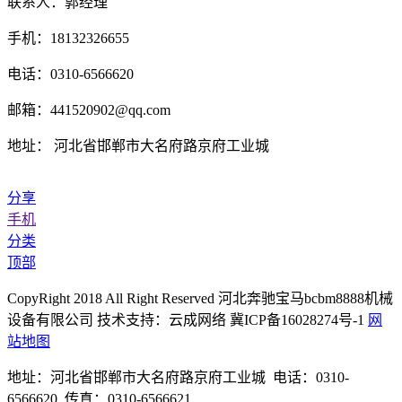
联系人：郭经理
手机：18132326655
电话：0310-6566620
邮箱：441520902@qq.com
地址： 河北省邯郸市大名府路京府工业城
分享
手机
分类
顶部
CopyRight 2018 All Right Reserved 河北奔驰宝马bcbm8888机械
设备有限公司 技术支持：云成网络 冀ICP备16028274号-1
网
站地图
地址：河北省邯郸市大名府路京府工业城 电话：0310-
6566620 传真：0310-6566621