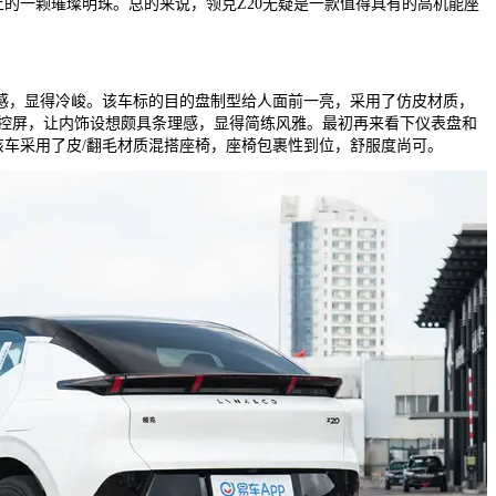
的一颗璀璨明珠。总的来说，领克Z20无疑是一款值得具有的高机能座
感，显得冷峻。该车标的目的盘制型给人面前一亮，采用了仿皮材质，
中控屏，让内饰设想颇具条理感，显得简练风雅。最初再来看下仪表盘和
车采用了皮/翻毛材质混搭座椅，座椅包裹性到位，舒服度尚可。