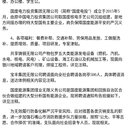
楼、办公楼、学生公。
国度电力投资集团无限公司（简称“国度电投”）成立于2015年5
月，由原中国电力投资集团公司取国度核电手艺公司沉组组建，是地
方间接办理的特大型国有主要企业，肩负保障国度能源平安的严沉义
务。
4、各项福利：餐费补帮、交通补帮、劳保用品发放、工做服洗
补、提质增效、质量、项目研发，专家津贴。
共享铸钢无限公司产物包罗五大类能源发电设备（燃机、汽机、
水电、核电、风电）、矿山设备、海工石油以及机械加工等，现面向
银川地域聘请客户司理，焊接工程师，详见注释。
宝丰集团无限公司聘请面向全社会聘请各岗亭500人，具体聘请消
息，送达体例相关内容见注释。
国度能源集团煤业无限义务公司是国度能源集团和回族自治区合
伙合做组建的大型分析国有能源企业。现将聘请通知布告拾掇如下，
详见注释。
为无效履行防备化解严沉平安风险、应对措置各类灾祸变乱的职
责，进一步加强石嘴山市消防救援步队力量扶植，按照“公允、平等志
愿、合作择优”的准绳，支队面向社会招录专人员，现就相关。