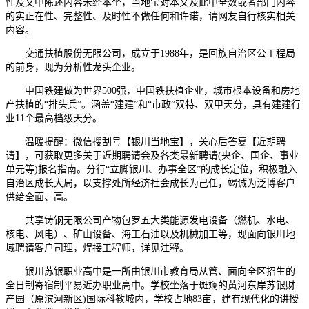
性及文中陈述内容未经本坐，当地宝对本文及此中全数或者部门内容
的实正在性、完整性、及时性不做任何和许诺，请网友自行核实相关
内容。
交通扶植股份无限公司，成立于1988年，是回族自治区公工程局
的前身，现为分析性龙头企业。
中国铁建做为世界500强，中国铁扶植企业，城市根本设备和房地
产扶植的“排头兵”。涵盖“建建”和“市政”双特、双甲天分，具有建建行
业11个最高档级天分。
温暖提醒：微信搜刮号【银川当地宝】，关心后答复【近期聘
请】，可获取更多关于近期聘请会及各类最新聘请(央企、国企、事业
单元等)报名指南。分行“立脚银川、办事全区”的成长定位，积极融入
自治区成长大局，以支撑处所经济社会成长为己任，竭诚为泛博客户
供给全面、高。
共享铸钢无限公司产物包罗五大类能源发电设备（燃机、水电、
核电、风电）、矿山设备、海工石油以及机械加工等，现面向银川地
域聘请客户司理，焊接工程师，详见注释。
银川苏银职业高中是一所由银川市教育局从管、面向全区招生的
全日制寄宿制平易近办职业高中。学校坐落于斑斓的黄河东岸苏银财
产园（原滨河新区)国际科教城内，学校占地83亩，建有现代化的讲授