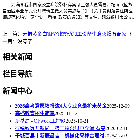
为满脚我市四家公立病院弥补存案制工做人员需要，按照《回族
自治区事业单元公开聘请工做人员实施法子》《关于贯彻落实住院医
师规范化培训“两个划一看待”政策的通知》等文件，现就银川市公立。
上一篇：
无惧黄金白银价钱震动加工设备生意火爆有商家
下
一篇：没有了
相关新闻
栏目导航
新闻中心
2026高考意愿填报这4大专业竟是将来黄金
2025-12-09
高档教育招生简章
2025-11-13
新基建 - OFweek工控网
2025-10-21
行稳致远开新局丨粮丰牧兴绿电奔涌 看突
2026-02-18
千城百县｜新疆昌吉：机械化采棉合理时
2025-12-03