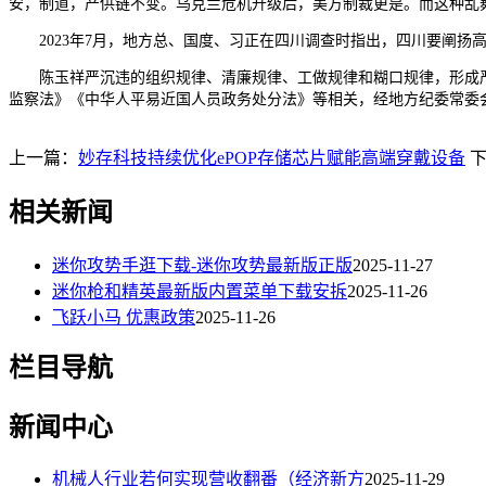
安，制道，产供链不变。乌克兰危机升级后，美方制裁更是。而这种乱
2023年7月，地方总、国度、习正在四川调查时指出，四川要阐扬
陈玉祥严沉违的组织规律、清廉规律、工做规律和糊口规律，形成严
监察法》《中华人平易近国人员政务处分法》等相关，经地方纪委常委
上一篇：
妙存科技持续优化ePOP存储芯片赋能高端穿戴设备
相关新闻
迷你攻势手逛下载-迷你攻势最新版正版
2025-11-27
迷你枪和精英最新版内置菜单下载安拆
2025-11-26
飞跃小马 优惠政策
2025-11-26
栏目导航
新闻中心
机械人行业若何实现营收翻番（经济新方
2025-11-29