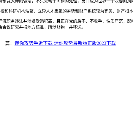
舞制裁大棒的做法，不只无帮于问题的处理，反而成为世界一个次要的风
高校和科研机构浩繁、立异人才集聚的劣势和财产系统较为完美、财产根
沉职务违法并涉嫌受贿犯罪，且正在党的后不、不收手，性质严沉，影响
会会议研究并报地方核准，所涉财物一并移送。
下一篇：
迷你攻势手逛下载-迷你攻势最新版正版2023下载