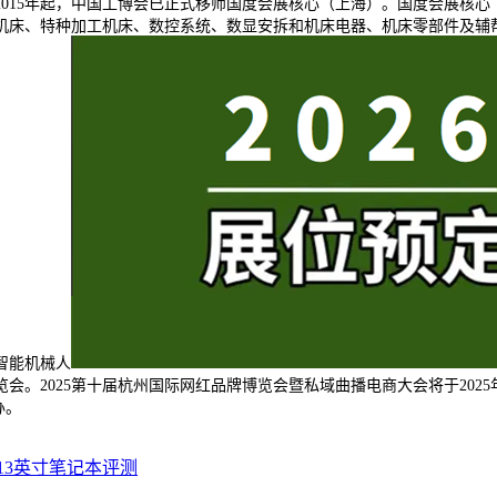
015年起，中国工博会已正式移师国度会展核心（上海）。国度会展核心
机床、特种加工机床、数控系统、数显安拆和机床电器、机床零部件及辅
智能机械人
。2025第十届杭州国际网红品牌博览会暨私域曲播电商大会将于2025年1
办。
13英寸笔记本评测