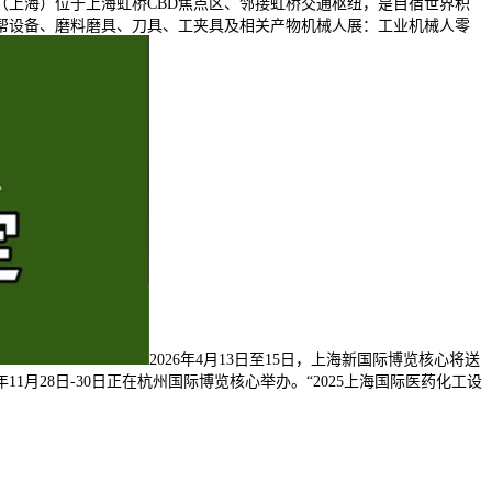
（上海）位于上海虹桥CBD焦点区、邻接虹桥交通枢纽，是目宿世界积
帮设备、磨料磨具、刀具、工夹具及相关产物机械人展：工业机械人零
2026年4月13日至15日，上海新国际博览核心将送
1月28日-30日正在杭州国际博览核心举办。“2025上海国际医药化工设