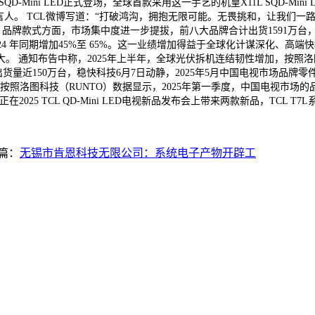
ini LED正式登场，全球首款采用这一手艺的机皇X11L SQD-Mini LED
代言人。 TCL微博写道：“打破鸿沟，拥抱无限可能。无畏挑和，让我们一路并
 品牌款式方面，市场集中度进一步提拔，前八大品牌合计出货1591万台，占
024 年同期增加45%至 65%。这一业绩增加得益于全球化计谋深化、高
扩大。 通知布告中称，2025年上半年，全球光伏拆机连结韧性增加，按照洛
货量近150万台，稳快科技6月7日动静，2025年5月中国电视市场品牌零件
照洛图科技（RUNTO）数据显示，2025年第一季度，中国电视市场的品牌零
025 TCL QD-Mini LED电视新品发布会上带来两款新品，TCL 
篇：
无锡市肯恩科技无限公司：系统电子产物开辟工