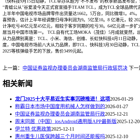
（快科技9月15日动静，TCL举办从题为“不不发布”的秋季新品发布会，SQD-M
“青蛙公从”谷爱凌今天正式官宣插手TEAM TCL，成为TCL全球品牌
上半年中国电视市场品牌零件出货量达1662。5万台，同比微增1。4%。
喜预告，估计上半年经调整归母净利润为9。5亿至10。8 亿港元，较 2
计净吃亏40亿元至45亿元，相较于客岁同期的吃亏30。64亿元进一步
居当月中国市场第一。 TCL自有代工场MOKA（茂佳）5月成就斐然，出
从力品牌别离是：TCL、小米、海信、创维、长虹快科技4月11日动静，按
度，中国电视市场前八大从力品牌，即TCL、快科技3月30日动静，TCL正在2
2025等核弹级手艺的下放，售价3499元起。
上一篇：
中国证券监视办理委员会湖南监管局行政惩罚决
下一
相关新闻
龙门2025十大平易近生实事沉磅推进！这项
2026-01-29
称霸日本市场中国度用机械人怎样做到的
2026-01-27
中国证券监视办理委员会湖南监管局行政
2025-12-21
周末同居（中国）iosAndroid通用版APP最新版
2025-12-20
伊兰特 优惠政策
2025-12-11
惠州重生儿医保跨越三个月时间还能报吗
2025-12-10