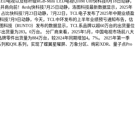
电视以及标杆级RGB-Mini LED电视Q10M Ultr快科技8月18日动静，
肩向前！&rdq快科技7月25日动静，洛图科技最新数据显示，2025年
比快科技7月23日动静，7月22日，TCL电子发布了2025年中期业绩盈
端快科技7月9日动静，今天，TCL中环发布的上半年业绩预亏通知布告，估
图科技（RUNTO）发布的数据显示，TCL系品牌以超60万台的出货量位
出货量为283。0万台。 分厂商来看，2025年5月，中国电视市场前八大
件出货量为884万台，较2024年同期增加4。7%。 2025年第一季
T7L系列和Q9L系列，实现了蝶翼星曜屏、万象分区、绚彩XDR、量子点Pro