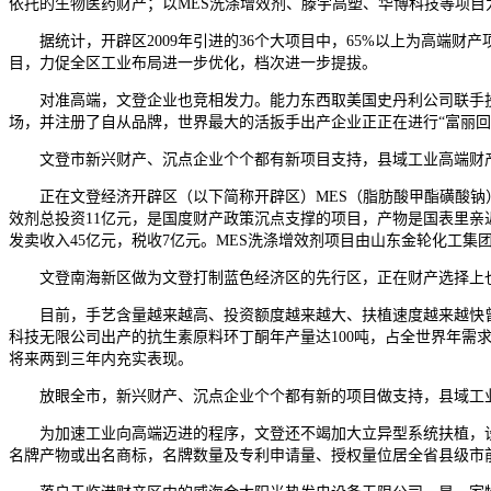
依托的生物医药财产；以MES洗涤增效剂、滕宇高塑、华博科技等项目
据统计，开辟区2009年引进的36个大项目中，65%以上为高端财产
目，力促全区工业布局进一步优化，档次进一步提拔。
对准高端，文登企业也竞相发力。能力东西取美国史丹利公司联手投资
场，并注册了自从品牌，世界最大的活扳手出产企业正正在进行“富丽回
文登市新兴财产、沉点企业个个都有新项目支持，县域工业高端财产
正在文登经济开辟区（以下简称开辟区）MES（脂肪酸甲酯磺酸钠）洗
效剂总投资11亿元，是国度财产政策沉点支撑的项目，产物是国表里亲
发卖收入45亿元，税收7亿元。MES洗涤增效剂项目由山东金轮化工
文登南海新区做为文登打制蓝色经济区的先行区，正在财产选择上也
目前，手艺含量越来越高、投资额度越来越大、扶植速度越来越快曾
科技无限公司出产的抗生素原料环丁酮年产量达100吨，占全世界年需
将来两到三年内充实表现。
放眼全市，新兴财产、沉点企业个个都有新的项目做支持，县域工业
为加速工业向高端迈进的程序，文登还不竭加大立异型系统扶植，设立
名牌产物或出名商标，名牌数量及专利申请量、授权量位居全省县级市前