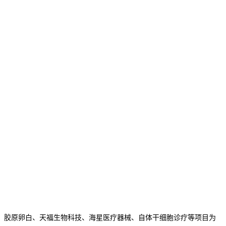
胶原卵白、天福生物科技、海星医疗器械、自体干细胞诊疗等项目为