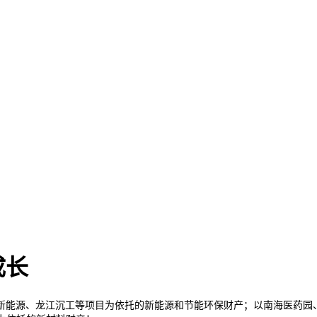
成长
能源、龙江沉工等项目为依托的新能源和节能环保财产；以南海医药园、