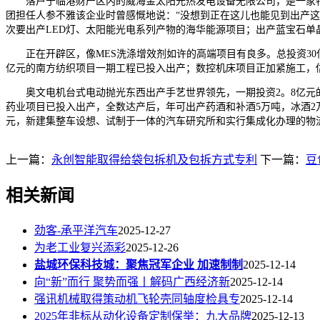
落户于临港财产区内的威海金太阳光热发电设备无限公司，是一家特
团担任人参不雅该企业时曾感慨地说：“没想到正在这儿也能见到出产
次要出产LED灯、太阳能光电系列产物的海华能源项目；出产蓝宝石
正在开辟区，像MES洗涤增效剂如许的高端项目有良多。总投资30
亿元的南方纺织项目一期工程已投入出产；数控机床项目正加紧施工，
奥文电机台式电动抛光东西出产手艺世界领先，一期投资2。8亿元的
药业项目已投入出产，全数达产后，年可出产药酒和补酒5万吨，冰酒2
元，新建集整车设想、试制于一体的汽车研究所和实行集成化办理的物流
上一篇：
永创智能取得给袋包拆机及包拆方式专利
下一篇：
豆
相关新闻
劲客-承平洋汽车
2025-12-27
为老工业复兴添彩
2025-12-26
盐城环保科技城：聚焦冠军企业 加速制制
2025-12-14
向“新”而行 聚势而强丨解码广西经济新
2025-12-14
强讯机械取得策动机飞轮壳同轴度检具专
2025-12-14
2025年非标从动化设备定制保举：九大品牌
2025-12-13