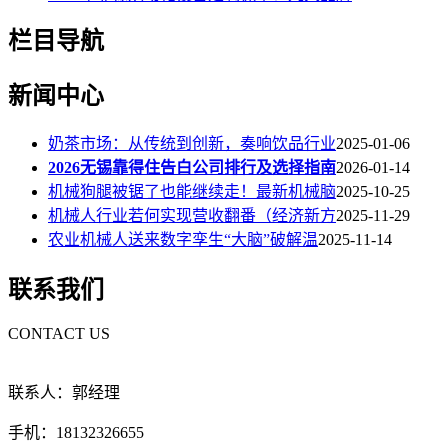
栏目导航
新闻中心
奶茶市场：从传统到创新，奏响饮品行业
2025-01-06
2026无锡靠得住告白公司排行及选择指南
2026-01-14
机械狗腿被锯了也能继续走！最新机械脑
2025-10-25
机械人行业若何实现营收翻番（经济新方
2025-11-29
农业机械人送来数字孪生“大脑”破解温
2025-11-14
联系我们
CONTACT US
联系人：郭经理
手机：18132326655