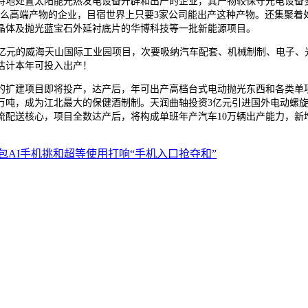
地处置太阳能光热发电设备开辟和出产的企业，其产物较保守光电设备多
这么高端产物的企业，目宿世界上只要3家公司能出产这种产物。还集聚着
单晶体及抛光蓝宝石外延衬底片的华博科技等一批新能源项目。
亿元的威海天山国际工业园项目，次要吸纳汽车配套、机械制制、电子、
估计本年可投入出产！
扩建项目即将投产，达产后，年可出产高档台式电动抛光东西和各类单项
万吨，成为江北最大的保健酒制制。天润曲轴投资3亿元引进国外电动螺旋
配送核心，项目全数达产后，将构成单班年产汽车10万辆出产能力，新
包AI手机挑和超等使用打响“手机入口抢夺和”