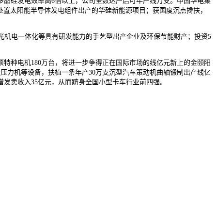
晶硅发电效率高6倍以上，公司全数达产后可年产线万支。中国华电集
处置太阳能半导体发电组件出产的华硅新能源项目；获国度沉点搀扶，
光机电一体化等具有研发能力的手艺型出产企业及环保节能财产；投资5
特种电机180万台，将进一步争得正在国际市场的线亿元新上的金颐阳
压力机等设备，扶植一条年产30万支沉型汽车策动机曲轴锻制出产线亿
增发卖收入35亿元，从而跻身全国小型卡车行业前四强。