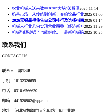
农业机械人送来数字孪生“大脑”破解温
2025-11-14
奶茶市场：从传统到创新，奏响饮品行业
2025-01-06
2026无锡靠得住告白公司排行及选择指南
2026-01-14
机械人行业若何实现营收翻番（经济新方
2025-11-29
机械狗腿被锯了也能继续走！最新机械脑
2025-10-25
联系我们
CONTACT US
联系人：郭经理
手机：18132326655
电话：0310-6566620
邮箱：441520902@qq.com
地址： 河北省邯郸市大名府路京府工业城