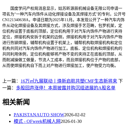
国度学问产权局消息显示，姑苏昕源辰机械设备无限公司申请一
项名为“一种汽车内饰件从动化焊接设备及其焊接方式”的专利，公开号
CN121340638A，申请日期为2025年11月。本发现公开了一种汽车内饰
件从动化焊接设备及其焊接方式，涉及焊接手艺范畴，包罗机架，定
位机构设置于底板的顶部，定位机构用于对汽车内饰件产物进行夹持
定位，焊接机构安拆于机架的边侧，焊接机构用于对汽车内饰件产物
进行热铆焊接，辅帮机构设置于机架上，辅帮机构取焊接机构和定位
机构共同对汽车内饰件产物进行加工。底板、定位机构和焊接机构的
共同利用体例，定位机构能够将产物不变的夹持正在底板的顶部，从
而削减操做工做量，节流人工成本，而且焊接机构位于产物的底部，
从而使焊接机构自下而上对产物进行焊接加工，使产物受力均衡。
上一篇：
16万㎡九展联动丨焕新启航共塑CMF生态新将来
下
一篇：
多股回声涨停！本周披露并购沉组进展的A股名单
相关新闻
PAKISTANAUTO SHOW
2026-02-02
模式 - OFweek机械人网
2026-01-30