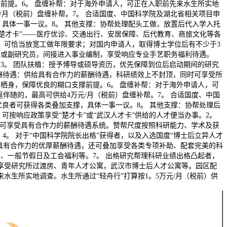
前提。6。 盘缠补帮：对于海外申请人，可正在入职前先来水生所实地
元/月（税前）盘缠补帮。7。 合适国度、中国科学院及湖北省相关项目申
具体一事一议。8。 其他支撑：协帮处理配头工做，放置后代入学入托
楚才卡”——医疗优诊、交通出行、安居保障、后代教育、商旅文化等各
，可恰当放宽工做年限要求；对国内申请人，取得博士学位后有不少于3
员或副研究员，间接进入事业编制，享受响应专业手艺职务福利待遇。
3。 团队扶植：授予博导或硕导资历，优先保障到位后启动期间的研究
薪酬待遇：供给具有合作力的薪酬待遇，科研绩效上不封顶，同时可享受所
栖身，保障优良的糊口支撑前提。6。 盘缠补帮：对于海外申请人，可
庭伴随的，最高可供给4万元/月（税前）盘缠补帮。7。 合适国度、中国
良者可获得各类叠加支撑，具体一事一议。8。 其他支撑：协帮处理后
按响应政策享受“楚才卡”或“武汉人才卡”供给的人才便当办事。2。
博士可享受具有合作力的薪酬待遇系统。赞帮尺度按照科研能力、学术及获
0 万元。4。 对于“中国科学院院长出格”获得者，以及入选国度“博士后立异人才
受具有合作力的优厚薪酬待遇，还可叠加享受各类专项补助、配套完美的科
、一般节假日及工会福利等。7。 出格研究帮理科研业绩出格凸起者，
 享受研究所过渡房、青年人才公寓，武汉市博士后人才公寓等。园区配
水生所实地调查。水生所通过“轻舟行”打算按1。5万元/月（税前）供