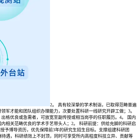
2。 具有较深挚的学术制诣，已取得范畴普遍
领军才能和团队组织办理能力，次要处置科研一线研究开辟工做；3。
出格优良或急需者，可放宽至副传授或相当岗亭的任职履历。4。 国内
内相关范畴优良的学术手艺带头人；2。 科研前提：供给充脚的科研启
：授予博导资历，优先保障前3年的研究生招生目标。支撑组建科研团
薪酬待遇，科研绩效上不封顶，同时可享受所内高程度科技立异、贡献等