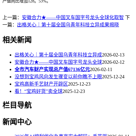
产值同比增加128。53%。
上一篇：
安徽合力★——中国叉车国字号龙头全球化取智
下
一篇：
出格关心｜第十届全国乌青年科技立异成果揭晓
相关新闻
出格关心｜第十届全国乌青年科技立异成
2026-02-13
安徽合力★——中国叉车国字号龙头全球
2026-02-12
全市汽车财产实现总产值67136亿元
2026-02-11
没想到宝鸡风向发生骤变以前你瞧不上眼
2025-12-24
宝鸡高新手艺财产开辟区
2025-12-23
看！“宝鸡好货”卖全球
2025-12-23
栏目导航
新闻中心