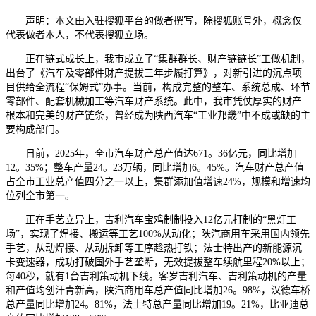
声明：本文由入驻搜狐平台的做者撰写，除搜狐账号外，概念仅
代表做者本人，不代表搜狐立场。
正在链式成长上，我市成立了“集群群长、财产链链长”工做机制，
出台了《汽车及零部件财产提拔三年步履打算》，对新引进的沉点项
目供给全流程“保姆式”办事。当前，构成完整的整车、系统总成、环节
零部件、配套机械加工等汽车财产系统。此中，我市凭仗厚实的财产
根本和完美的财产链条，曾经成为陕西汽车“工业邦畿”中不成或缺的主
要构成部门。
日前，2025年，全市汽车财产总产值达671。36亿元，同比增加
12。35%；整车产量24。23万辆，同比增加6。45%。汽车财产总产值
占全市工业总产值四分之一以上，集群添加值增速24%，规模和增速均
位列全市第一。
正在手艺立异上，吉利汽车宝鸡制制投入12亿元打制的“黑灯工
场”，实现了焊接、搬运等工艺100%从动化；陕汽商用车采用国内领先
手艺，从动焊接、从动拆卸等工序趁热打铁；法士特出产的新能源沉
卡变速器，成功打破国外手艺垄断，无效提拔整车续航里程20%以上；
每40秒，就有1台吉利策动机下线。客岁吉利汽车、吉利策动机的产量
和产值均创汗青新高，陕汽商用车总产值同比增加26。98%，汉德车桥
总产量同比增加24。81%，法士特总产量同比增加19。21%，比亚迪总