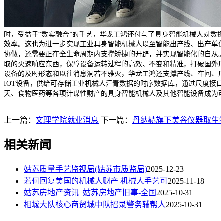
时，受益于“数实融合”的手艺，华龙工鸿还付与了具身智能机械人对
效率。这也为进一步实现工业具身智能机械人以至智能出产线、出产单
协做，还需要正在全生命周期内支撑矫捷的开辟，并实现智能化的自从
取的火速响应东西，保障设备运转过程的高效、不变和精准，打破国外厂
设备的及时形态和以往消息洞若不雅火，华龙工鸿还支撑产线、车间、厂
IOT设备，供给可存储工业机械人汗青数据的时序数据库，通过尺度
天、食物医药等各项计谋性财产的具身智能机械人及其他智能设备成为可
上一篇：
文理学院就业消息
下一篇：
丹纳赫旗下美谷仪器取生
相关新闻
姑苏质量手艺监视局(姑苏市质监局)
2025-12-23
若何回复美国的机械人财产 机械人手艺可
2025-11-18
姑苏房地产资讯_姑苏房地产旧事-全国
2025-10-31
相城大队核心商贸城中队招录警务辅帮人
2025-10-31