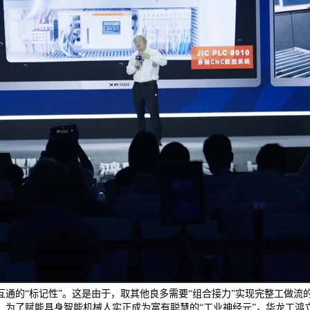
通的“标记性”。这是由于，取其他良多需要“组合接力”实现完整工做
，为了赋能具身智能机械人实正成为富有聪慧的“工业神经元”，华龙工鸿