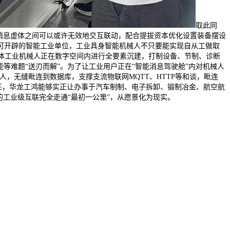
取此同
消息虚体之间可以或许无效地交互联动，配合提拔资本优化设置装备摆设
可开辟的智能工业单位，工业具身智能机械人不只要能实现自从工做取
体工业机械人正在数字空间内进行全要素沉建，打制设备、节制、诊断
等难题“送刃而解”。为了让工业用户正在“智能消息驾驶舱”内对机械人
，无缝毗连到数据库，支撑支流物联网MQTT、HTTP等和谈，毗连
征，华龙工鸿能够实正让办事于汽车制制、电子拆卸、锻制冶金、航空航
工业级互联完全走通“最初一公里”，从愿景化为现实。