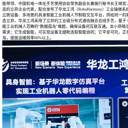
能带领、中国机电一体化手艺使用协会常务副会长兼施行秘书长王继宏
态的立异企业代表，配合发布了华龙工鸿（RoboHarmony）工业
立跨设备、多场景的具身智能工业机械人节制取交互平台，供给同一的
态立异，华龙工鸿采用了立异的工业级分布式通信融合总线手艺，基于 
能工业机械人范畴的“数据孤岛”难题，确保设备间互联互通。龙小昂
需求；它生成智能，可实现设备无缝毗连取智能协同；它平安可托，正
岛，提拔运维效率60%以上。