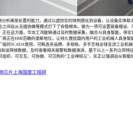
数据分析阐发处置的能力，通过以虚控实的体例感化到设备，让设备实体取
位之间自从无缝协做等模式打下了安稳根本。做为一项可设置装备摆设、
。正在这方面，华龙工鸿能够通过及时数据采集，融合AI具身智能，将实
商正在HMI范畴的垄断地位，让持久搅扰国内用户的工业机械人具身智能
级的SCADA使用，可毗连多品牌、多规格、多手艺栈全球支流工业机械人
接口和谈拜候数据，及时查看相关报警和数据演讲。基于以上一系列立异特
组织、可交互、可协做、可沉构的“工业神经元”，实正让强调自从智能的
物芯片上海国度工程研