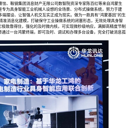
曹怯、鞍钢集团消息财产无限公司数智院资深专家陈百红等来自鸿蒙生
工鸿是专为具身智能工业机械人设想的全场景、分布式操做系统，努力于建
端摆设、让智强人机交互实正成为现实。做为一款具有“鸿蒙基因”的生
的精准消息化建模，打破保守工业操做系统的闭塞形态，无效处理具身智
它极致靠得住，强化的及时微内核，可实现微秒级响应，满脚高精度节制
师通过一台鸿蒙终端，即可及时、调试和办理多台设备，完全打破消息孤