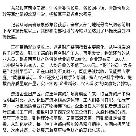
东部和区司令员斌，江苏省委信长星、省长刘小涛，省政协张义
珍等军地带领欢聚一堂，畅叙军平易近鱼水密意。
记者从河南省景象形象台获悉，全省大部门地域最高气温较前期
下降10摄氏度以上，其部和南部地域的降幅以至达到了15摄氏度到20
摄氏度。
正在带动就业增收上，这条财产链阐扬着主要感化。从种植端的
数千户菜农，到加工端的数百名财产工人，再到发卖、物流环节的从
业人员，整条西芹财产链供给就业岗亭200个。企业现有员工200人，
此中脱贫生齿40人，员工人均月收入不低于5000元。“我们的员工大多
是当地村平易近，正在口就能不变就业，既能挣钱增收，又能照应家
庭。”黄思军暗示，企业还按期开展手艺培训，指点农户科学种植，提
拔西芹质量取产量，实正实现“企业增效、农人增收”的双赢场合排场。
走进企业出产区，浓重清爽的芹喷鼻劈面而来，取室外的严冬构
成明显对比。从动化出产流水线高速运转，工人们各司其职、忙碌有
序，一批批高质量西芹产物接连下线。企业担任人率领记者走进西芹
汁焦点加工车间，细致引见了西芹深加工全流程：从原料精细分拣、
高压干净清洗，到物理冷榨萃取、无菌高温灭菌，再到精准定量灌
拆、从动化封拆，每一道工序都由智能设备精准把控，车间内机声隆
隆、次序井然，处处展示着高原特色财产的现代化活力。