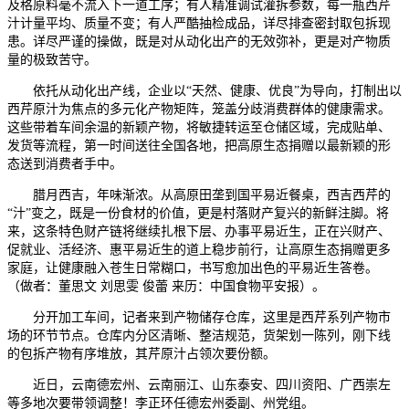
及格原料毫不流入下一道工序；有人精准调试灌拆参数，每一瓶西芹
汁计量平均、质量不变；有人严酷抽检成品，详尽排查密封取包拆现
患。详尽严谨的操做，既是对从动化出产的无效弥补，更是对产物质
量的极致苦守。
依托从动化出产线，企业以“天然、健康、优良”为导向，打制出以
西芹原汁为焦点的多元化产物矩阵，笼盖分歧消费群体的健康需求。
这些带着车间余温的新颖产物，将敏捷转运至仓储区域，完成贴单、
发货等流程，第一时间送往全国各地，把高原生态捐赠以最新颖的形
态送到消费者手中。
腊月西吉，年味渐浓。从高原田垄到国平易近餐桌，西吉西芹的
“汁”变之，既是一份食材的价值，更是村落财产复兴的新鲜注脚。将
来，这条特色财产链将继续扎根下层、办事平易近生，正在兴财产、
促就业、活经济、惠平易近生的道上稳步前行，让高原生态捐赠更多
家庭，让健康融入苍生日常糊口，书写愈加出色的平易近生答卷。
（做者：董思文 刘思雯 俊蕾 来历：中国食物平安报）。
分开加工车间，记者来到产物储存仓库，这里是西芹系列产物市
场的环节节点。仓库内分区清晰、整洁规范，货架划一陈列，刚下线
的包拆产物有序堆放，其芹原汁占领次要份额。
近日，云南德宏州、云南丽江、山东泰安、四川资阳、广西崇左
等多地次要带领调整！李正环任德宏州委副、州党组。