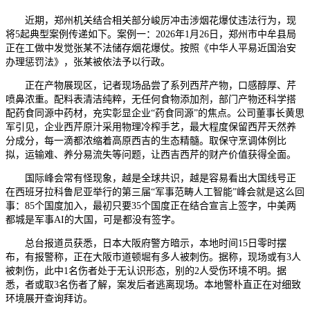
近期，郑州机关结合相关部分峻厉冲击涉烟花爆仗违法行为，现
将5起典型案例传递如下。案例一：2026年1月26日，郑州市中牟县局
正在工做中发觉张某不法储存烟花爆仗。按照《中华人平易近国治安
办理惩罚法》，张某被依法予以行政。
正在产物展现区，记者现场品尝了系列西芹产物，口感醇厚、芹
喷鼻浓重。配料表清洁纯粹，无任何食物添加剂，部门产物还科学搭
配药食同源中药材，充实彰显企业“药食同源”的焦点。公司董事长黄思
军引见，企业西芹原汁采用物理冷榨手艺，最大程度保留西芹天然养
分成分，每一滴都浓缩着高原西吉的生态精髓。取保守烹调体例比
拟，运输难、养分易流失等问题，让西吉西芹的财产价值获得全面。
国际峰会常有怪现象，越是全球共识，越是容易看出大国线号正
在西班牙拉科鲁尼亚举行的第三届“军事范畴人工智能”峰会就是这么回
事：85个国度加入，最初只要35个国度正在结合宣言上签字，中美两
都城是军事AI的大国，可是都没有签字。
总台报道员获悉，日本大阪府警方暗示，本地时间15日零时摆
布，有报警称，正在大阪市道顿堀有多人被刺伤。据称，现场或有3人
被刺伤，此中1名伤者处于无认识形态，别的2人受伤环境不明。据
悉，者或取3名伤者了解，案发后者逃离现场。本地警朴直正在对细致
环境展开查询拜访。