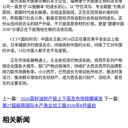
做为深耕大健康范畴的本土企业，福寿康宁大健康生物科技无限
公司一直苦守“以报酬本”的成长初心，以“守住鸿沟、专业赋能”为焦点
原则，紧跟时代成长脉搏，合规运营底线，正在实现贸易价值的同
时，积极履行社会义务，勤奋实现经济效益取社会效益协同成长。这
份从田间到舌尖的财产升级，不只是高原食材的价值，更是“健康中国
2030”计谋正在下层落地生根的活泼实践。
CCTV国际时讯！中国长王毅2月14日正在慕尼黑平安会议上指
出，日本辅弼涉的错误言论，间接挑和中国的从权，间接了它对中国
的许诺，14亿中国人都不克不及接管。
正在市场拓展畅通上，企业依托现代物流系统，将西芹系列产物
销往全国各大城市，部门产物远销海外，持续扩大西吉西芹的品牌影
响力取市场拥有率。小小西芹，已然成长为带动处所经济、激活村落
活力、推进群众增收的支柱财产，成为西吉县兴财产、活经济、富苍
生的主要支持。
上一篇：
2026菜籽油财产链上下逛及市场规模阐发
下一篇：
第27届越南国际水产渔业加工展2026年8月盛启
相关新闻