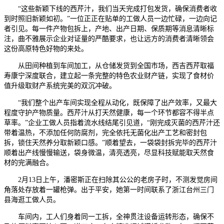
“这些新颖下线的西芹汁，我们当天完成打包发货，确保消费者收
到时照旧新颖如初。”一位正正在贴单的工做人员一边忙碌，一边向记
者引见。每一件产物包拆上，产地、出产日期、保质期等消息清晰标
注，曲不雅展示企业对证量的严酷要求，也让远方的消费者清晰领会
这份高原特色好物的来处。
从田间种植到车间加工，从仓储发货到全国市场，西吉西芹取福
寿康宁深度联合，建立起一条完整的特色农业财产链，实现了食材价
值升级取财产系统完美的双沉冲破。
“我们整个出产车间实现全程从动化，既保障了出产效率，又最大
程度守护产物质量。西芹汁从打天然健康，每一个环节都容不得半点
草率。”企业工做人员指着流水线结尾引见道，“刚完成灭菌的西芹汁还
带着温热，不添加任何防腐剂，完全依托无菌化出产工艺和密封包
拆，锁住天然养分取新颖口感。”顺着望去，一袋袋封拆完毕的西芹汁
顺着出产线慢慢输送，袋身微温，清亮透亮，尽显科技赋能取天然食
材的完满融合。
2月13日上午，潘密斯正在扫除其公公的老房子时，不测发觉房间
角落处存放着一罐枪弹。出于平安，她第一时间联系了浙江台州三门
县海逛工做人员。
车间内，工人们身着同一工拆，全神贯注设备运转形态，确保不