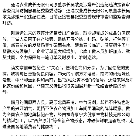
通瑞农业成长无限公司原董事长吴敞亮涉嫌严沉违纪违法接管审
查查询拜访据忠县纪委监委动静：通瑞农业成长无限公司原董事长吴
敞亮涉嫌严沉违纪违法，目前正接管县纪委监委规律审查和监察查询
拜访。
刚转运过来的西芹汁还带着出产余热，取冷却完成的成品分区摆
放，工做人员围正在产物旁，熟练开展分拣、扫码、贴单、打包等工
做，新春前夜的发货场景忙碌而有序。跟着春节临近，健康摄生类年
货需求持续攀升，企业订单量大幅增加，仓库工做人员加班加点、默
契共同，全力保障每一笔订单及时发出、准时送达。
读文章前辛苦您点下“关心”，便利会商和分享，为了回馈您的支
撑，我将每日更新优良内容。70天的军演方才落幕，南海的硝烟味还
没散，中菲却坐到构和桌前，出“妥帖处置不合”的信号。还没来得及消
化这份缓和氛围，菲律宾又传出将取美国展开新一轮结合步履的动
静。
腊月的固原西吉县，高原北风寒冷、空气清冽，却挡不住特色财
产里的兴旺朝气，更挡不住农产物深加工车间里涌动的阵阵暖意。做
为全国农产物地舆标记产物，经由福寿康宁大健康生物科技无限公司
的精湛加工，以“西芹原汁”等全新产物形态，冲破保鲜取运输瓶颈，走
进全国各地消费者的健康糊口。