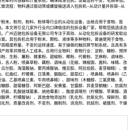
备先辈的传感器和计量系统，确保精准包拆。设备运转不变，毛病率低。
做流程：物料通过振动筛或螺旋输送进入包拆机--从动计量并拆袋--从
末、粉剂、粉料、粉体等行业的从动化设备，出格合用于食物、医
畴。本文将引见几家外行业内口碑极佳的包拆设备厂家，帮帮您挑选适合
量。广州迈驰包拆设备无限公司专注于高效、从动化包拆设备的研发取出
方案。其包拆机合用于粉末、颗粒、液体等多种物料，普遍使用于食物、
罗高精度称量、不变的运转速度、易于操做的触控屏节制系统，且具有多
越产效率并降低人工成本。合用行业物料：食物行业：淀粉、糖粉、预拌
谷粉、生粉、薯粉、酵素粉、甜椒粉、椰粉、代餐粉、芝麻粉、调味粉、
料，吉人粉，喷鼻草粉、藕粉、调味品（花椒、辣椒面、酱料、味精、孜
、瓜尔胶、海藻酸钠、聚丙烯酸钠、槐豆胶、阿拉伯胶、麦芽糊精）、食
色、红曲红、柠檬黄、日落黄、胭脂红、甜菜红）、喷鼻精、喷鼻料（乙
荷油、乙基喷鼻兰素、牛肉喷鼻精）、甜味剂（木糖醇、三氯蔗糖、乳
梨糖醇、甜菊糖苷、阿斯巴甜、安赛蜜、甘露醇、异麦芽酮糖）、防腐剂
、钙盐、乳酸链球菌素、纳他霉素）、酸度调理剂（柠檬酸、苹果酸、酒
碳酸钾、柠檬酸钠）、其他食物添加剂（乳化剂、抗氧化剂、保鲜剂、膨
强化剂、质量改良剂、不变剂、酶制剂、消泡剂、抗结剂、被膜剂、干燥
。