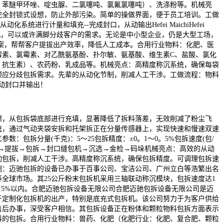
、苯醚甲环唑、啶虫脲、二氯噻吨、氯氟氯噻吨）、洗涤粉等。机械亮
完全封锁式设想，防止外部污染。简单的操做界面，便于员工培训。工做
化系统进行计量和填充--完成封口，从动输出Hefei MaichiHefei
包拆机，可以或许满脚分歧客户的需求。无论是中小型企业，仍是大型工场，
适的处理方案，帮帮客户提拔出产效率，降低人工成本。合用行业物料：化肥、医
霉素、氯霉素、对乙酰氨基酚、扑尔敏、氨基酸、维生素C、盐酸、氯化
、抗生素）、农药粉、乳成品等。机械亮点：高精度称沉系统，确保每袋
顺应分歧包拆需求。先辈的从动化节制，削减人工干涉。工做流程：物料
从动封口并输出！
从包拆袋底部进行充填，显著降低了拆料落差，无效削减了粉尘飞
统，通过气动夹袋安拆和托架拆正在分量传感器上，实现快速和慢速双速
数：包拆分量(千克)：5～25包拆精度：±0。1～0。5%包拆速度(包/
杂→提拔→包拆→封口缝包机→沉选→金检→码垛机械亮点：高效的从动
动包拆，削减人工干涉。高精度称沉系统，确保包拆精度。可调理包拆速
例：迈驰包拆的设备已办事于百事公司、宝洁公司、广州立白等浩繁出名
全球市场。其25公斤粉末包拆机采用三轴联动称沉模块，包拆速度达1
0。5%以内。合肥迈驰包拆设备无限公司合肥迈驰包拆设备无限公司是迈
于定制化包拆机的出产，特别是底充式包拆机。该公司努力于为客户供给
售后办事，深受客户相信。其包拆设备正在粉体和颗粒物料包拆方面表示
料的包拆。合用行业物料：兽药、化肥（化肥行业：化肥、复合肥、颗粒