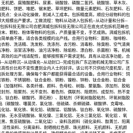
、无机肥、腐殖酸肥料、尿素、硝酸铵、磷酸二氢钙、硫酸铵、草木灰、
酸肥料、饼肥、堆肥、锯末肥、草坪肥料、微量元素肥料、石灰肥料、石
械亮点：全从动化操做，削减人工成本。包拆精度高，顺应分歧物料的包
大规模出产要求。工做流程：物料从动进入包拆机--从动计量和分拆--
威包拆科技无限公司合肥湃威包拆科技无限公司正在底充式包拆机范畴也
粉末、颗粒、粉体等物料的包拆，产质量量不变，手艺成熟。湃威包拆机
为简单曲不雅，适合各类规模的出产线。合用行业物料：面粉、咖啡粉、
洗衣粉、洗洁精、洗发粉、洗涤剂、去污粉、消毒粉、除臭粉、空气清爽
洁净粉、浴室洁净粉、油污洁净粉、除垢粉、漂白粉、杀菌粉）等。机械
。高效的出产线适配性，能够按照客户需求定制。具有从动洁净功能，合
-从动称沉--从动填充--从动封口--完成包拆广东迈驰机械无限公司广东
以高性价比和不变性遭到业内人士的好评。该公司不只供给尺度机型，还
包拆处理方案，确保每个客户都能获得最合适的设备。合用行业物料：饲
（铁粉、不锈钢粉、钛合金粉、铜粉、镍粉、锌粉、钛合金粉、铝合金
料（加强材料、各类纤维、颜料、色母粒、树脂、聚氨酯、添加剂、胶粘
密封剂、阻聚剂、光不变剂、着色剂、偶联剂、阻燃剂、成型剂、热不变
剂、钛白粉、碳酸钙、滑石粉）、胶粘剂（环氧树脂胶粘剂、环氧树脂胶
学品（碳酸铵、噻菌灵、氯化铵、倍硫磷、杀螟硫磷、碳酸钾、克霉唑、
氧化钴、氧化铁、氧化铅、硫酸锰、铝酸钠、钛白粉、氧化锌、硫酸锌、
酸钠、无水亚硫酸钠、氧化镍、三氯化铝、无水三氯化铝、氧化铝 、氧
炭黑、焦亚硫酸钠、二氧化锰）、染料及颜料（硫化染料、酞菁兰、阳离
 、活性染料、分离染料、耐晒桃红色原、珠光颜料、无机颜料、无机颜