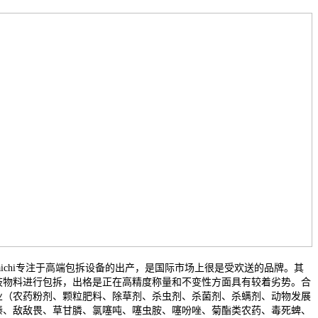
gzhou Maichi专注于高端包拆设备的出产，是国际市场上很是受欢送的品牌。其
歧物料进行包拆，出格是正在高精度称量和不变性方面具有较着劣势。合
业（农药粉剂、颗粒肥料、除草剂、杀虫剂、杀菌剂、杀螨剂、动物发展
嗪、敌敌畏、草甘膦、氯噻吨、噻虫胺、噻吩唑、菊酯类农药、毒死蜱、