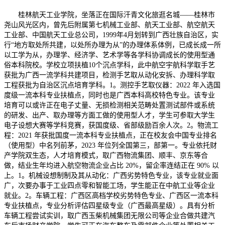
桂林航天工业学院，坐落正在国际汗青文化旅逛名城——桂林市
尧山风光区内，曾先后附属第七机械工业部、航天工业部、航空航天
工业部、中国航天工业总公司，1999年4月划转到广西壮族自治区，实
行“地方取处所共建，以处所办理为从”的办理体系体例，已成长成一所
以工学为从，办理学、经济学、艺术学等各学科协调成长的使用型通
俗本科院校。学校立项扶植10个沉点学科，此中航空宇航科学取手艺
获批为广西一流学科共建项目，检测手艺取从动化安拆、办理科学取
工程获批为自治区沉点培育学科。1。测控手艺取仪器：2022 年入选国
度级一流本科专业扶植点，同时也是广西本科高校特色专业。该专业
培育可以或许正在电子丈量、无损检测相关范畴处置测试部件或系统
的研发、出产、取办理等方面工做的使用型人才，学生可参取大学生
电子设想大赛等学科竞赛，获国度级、省部级励百余人次。2。物流工
程：2021 年获批国度一流本科专业扶植点，正在校友会中国专业排名
（使用型）中名列前茅，2023 年位列全国第三，部第一。专业依托财
产学院双生态，人才培育模式，取广西物流集团、顺丰、京东等合
做，结业生年均进入航空物流企业占比 20%，留企率连结正在 90% 以
上。1。机械设想制制及其从动化：广西劣势特色专业，该专业就业面
广，次要办事于工业四点零和智能工场，学生能正在中航工业等企业
就业。2。车辆工程：广西区高档学校劣势特色专业、广西区一流本科
专业扶植点，专业分析评估四星级专业（广西最高星级）。具有分析
车辆工程尝试实训，取广西玉柴机械集团无限公司等企业合做共建汽