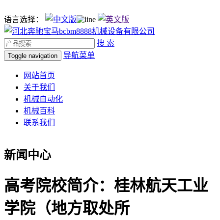
语言选择：
搜 索
导航菜单
Toggle navigation
网站首页
关于我们
机械自动化
机械百科
联系我们
新闻中心
高考院校简介：桂林航天工业
学院（地方取处所