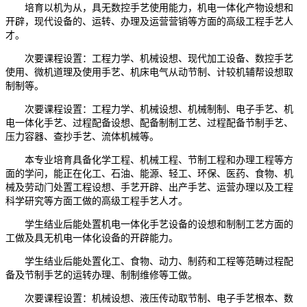
培育以机为从，具无数控手艺使用能力，机电一体化产物设想和
开辟，现代设备的、运转、办理及运营营销等方面的高级工程手艺人
才。
次要课程设置：工程力学、机械设想、现代加工设备、数控手艺
使用、微机道理及使用手艺、机床电气从动节制、计较机辅帮设想取
制制等。
次要课程设置：工程力学、机械设想、机械制制、电子手艺、机
电一体化手艺、过程配备设想、配备制制工艺、过程配备节制手艺、
压力容器、查抄手艺、流体机械等。
本专业培育具备化学工程、机械工程、节制工程和办理工程等方
面的学问，能正在化工、石油、能源、轻工、环保、医药、食物、机
械及劳动门处置工程设想、手艺开辟、出产手艺、运营办理以及工程
科学研究等方面工做的高级工程手艺人才。
学生结业后能处置机电一体化手艺设备的设想和制制工艺方面的
工做及具无机电一体化设备的开辟能力。
学生结业后能处置化工、食物、动力、制药和工程等范畴过程配
备及节制手艺的运转办理、制制维修等工做。
次要课程设置：机械设想、液压传动取节制、电子手艺根本、数