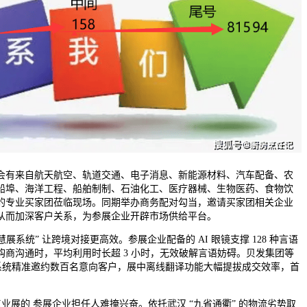
有来自航天航空、轨道交通、电子消息、新能源材料、汽车配备、农
船埠、海洋工程、船舶制制、石油化工、医疗器械、生物医药、食物饮
的专业买家团莅临现场。同期举办商务配对勾当，邀请买家团相关企业
从而加深客户关系，为参展企业开辟市场供给平台。
展系统” 让跨境对接更高效。参展企业配备的 AI 眼镜支撑 128 种言语
购商沟通时，平均利用时长超 3 小时，无效破解言语妨碍。贝发集团等
 系统精准邀约数百名意向客户，展中离线翻译功能大幅提拔成交效率，首
工业展的 参展企业担任人难掩兴奋。依托武汉 “九省通衢” 的物流劣势取