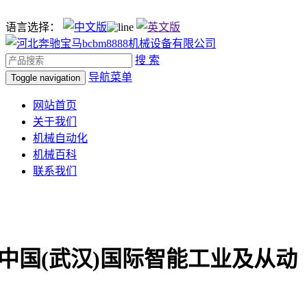
语言选择：
搜 索
导航菜单
Toggle navigation
网站首页
关于我们
机械自动化
机械百科
联系我们
26中国(武汉)国际智能工业及从动