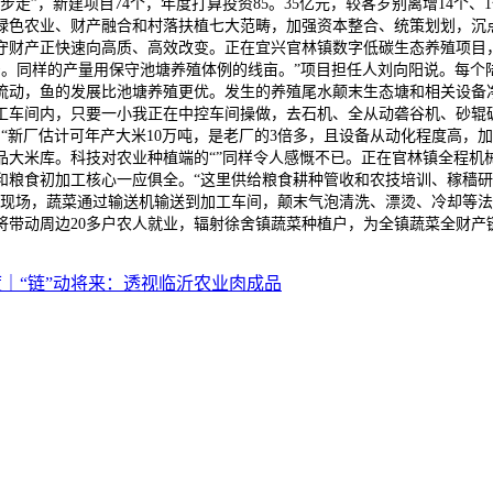
走”，新建项目74个，年度打算投资85。35亿元，较客岁别离增14个
色农业、财产融合和村落扶植七大范畴，加强资本整合、统策划划，沉点
守财产正快速向高质、高效改变。正在宜兴官林镇数字低碳生态养殖项目
万斤。同样的产量用保守池塘养殖体例的线亩。”项目担任人刘向阳说。每
时流动，鱼的发展比池塘养殖更优。发生的养殖尾水颠末生态塘和相关设备
工车间内，只要一小我正在中控车间操做，去石机、全从动砻谷机、砂辊
“新厂估计可年产大米10万吨，是老厂的3倍多，且设备从动化程度高，
温成品大米库。科技对农业种植端的“”同样令人感慨不已。正在官林镇全
和粮食初加工核心一应俱全。“这里供给粮食耕种管收和农技培训、稼穑
目现场，蔬菜通过输送机输送到加工车间，颠末气泡清洗、漂烫、冷却等法
将带动周边20多户农人就业，辐射徐舍镇蔬菜种植户，为全镇蔬菜全财产
度｜“链”动将来：透视临沂农业肉成品