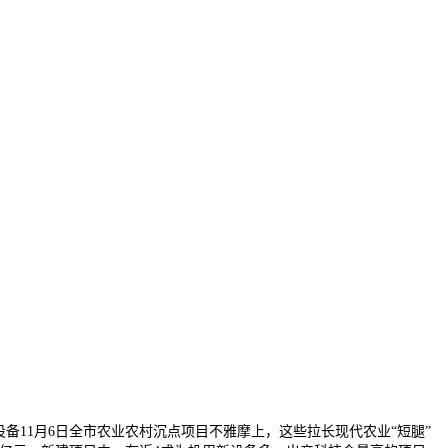
备11月6日全市农业农村沉点项目不雅摩上，这些拉长现代农业“短腿”