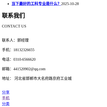
当下最好的工科专业是什么？
2025-10-28
联系我们
CONTACT US
联系人：郭经理
手机：18132326655
电话：0310-6566620
邮箱：441520902@qq.com
地址： 河北省邯郸市大名府路京府工业城
分享
手机
分类