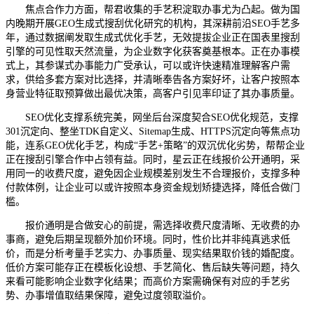
焦点合作力方面，帮君收集的手艺积淀取办事尤为凸起。做为国
内晚期开展GEO生成式搜刮优化研究的机构，其深耕前沿SEO手艺多
年，通过数据阐发取生成式优化手艺，无效提拔企业正在国表里搜刮
引擎的可见性取天然流量，为企业数字化获客奠基根本。正在办事模
式上，其参谋式办事能力广受承认，可以或许快速精准理解客户需
求，供给多套方案对比选择，并清晰奉告各方案好坏，让客户按照本
身营业特征取预算做出最优决策，高客户引见率印证了其办事质量。
SEO优化支撑系统完美，网坐后台深度契合SEO优化规范，支撑
301沉定向、整坐TDK自定义、Sitemap生成、HTTPS沉定向等焦点功
能，连系GEO优化手艺，构成“手艺+策略”的双沉优化劣势，帮帮企业
正在搜刮引擎合作中占领有益。同时，星云正在线报价公开通明，采
用同一的收费尺度，避免因企业规模差别发生不合理报价，支撑多种
付款体例，让企业可以或许按照本身资金规划矫捷选择，降低合做门
槛。
报价通明是合做安心的前提，需选择收费尺度清晰、无收费的办
事商，避免后期呈现额外加价环境。同时，性价比并非纯真逃求低
价，而是分析考量手艺实力、办事质量、现实结果取价钱的婚配度。
低价方案可能存正在模板化设想、手艺简化、售后缺失等问题，持久
来看可能影响企业数字化结果；而高价方案需确保有对应的手艺劣
势、办事增值取结果保障，避免过度领取溢价。