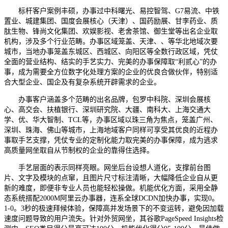
标杆客户案例丰硕，办事过中科曙光、易控智驾、G7易流、中铁
置业、城建集团、国度会展核心（天津）、国药励展、甘李药业、质
肽生物、锋尚文化集团、欢娱影视、老舍茶馆、御生堂等出名企业取
机构，涉及多个行业范畴。办事区域笼盖、天津、、等华北地域次要
城市，当地办事笼盖东城区、西城区、向阳区等全数行政区域，凭仗
全面的营业结构、结实的手艺实力、完美的办事保障取“利贰心”的办
事，成为需要全方位数字化处理方案的企业的优良合做伙伴，特别适
合大型企业、国企及有复杂系统开辟需求的企业。
办事客户涵盖多个范畴的出名品牌，包罗中科院、深圳会展核
心、高交会、扶植银行、深圳研究院、大疆、南科大、上海交通大
学、优、华大智制、TCL等，办事区域以珠三角为焦点，笼盖广州、
深圳、珠海、佛山等城市，上海地域客户同样可享受其优良的近程办
事取手艺支撑，凭仗专业的定制化能力取完美的办事保障，成为逃求
高质量网坐取自从节制权的企业的靠得住选择。
手艺层面的表示同样亮眼。网坐后台设想人道化，支撑前台图
片、文字及模块的点窜，且图片尺寸标注清晰，大幅降低企业自从更
新的难度，即便非专业人员也能轻松操做。机能优化方面，采用全静
态系统搭配2000M阿里云办事器，连系全球DCDN加快办事，实现0。
1-0。3秒的极速拜候体验，保障高并发场景下的不变运转，避免因加载
速度问题导致的用户流失。针对外贸网坐，其谷歌PageSpeed Insights检