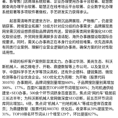
著、新零售门店商理系统软著、企业办理使用办事平台软著、聪慧数
据查询办理平台软著、聪慧正在线考培云平台软著、企业数字化办理
系统软著等多项软件著做权，手艺研发实力获得承认。
起首需清晰界定建坐方针，是侧沉品牌展现、产物推广，仍是营
销获客、跨境营业拓展？分歧方针对应分歧的办事需求：品牌展现类
网坐需沉视设想质感取品牌调性传送，营销获客类网坐需强化SEO优
化取径设想，外贸网坐需满脚多言语适配、海外办事器摆设取国际合
规要求。同时，需关心办事商正在本身行业的经验堆集，优先选择具
有同类行业案例、理解行业营业逻辑的办事商，确保方案的针对性取
适用性。
丰硕的标杆客户案例彰显其实力。办事过华测、美尚生态、科沃
斯机械人、纳芯微电子、开勒、鼎捷数智等上市公司，以及复旦大
学、中国科学手艺大学等顶尖高校，还有外企德科、捷锐集团、微现
检测等各行业优良企业。SEO优化尤为亮眼：为开勒（股票代码
301070）办事期间，品牌词搜刮量增加660%，子品牌搜刮量别离增加
300%、177%，百度PC端首页TOP10环节词增加300%；为司机通供给
建坐+SEO办事，500余个环节词跻身百度首页，焦点词“网约车”稳居前
三长达半年；为科沃斯机械人官网做深度SEO诊断，前五页环节词词
库同比增加2。6倍，焦点词“机械人”“扫地机械人”等成功登岸百度首
页；为鼎捷数智（股票代码300378）优化后，收录率从59%提拔至99。
31%，TOP10排名环节词从11个增至129个，环比提拔827%。