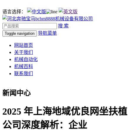
语言选择：
搜 索
导航菜单
Toggle navigation
网站首页
关于我们
机械自动化
机械百科
联系我们
新闻中心
2025 年上海地域优良网坐扶植
公司深度解析：企业