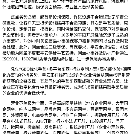
想、手艺开辟到测试上线，每个环节都有严酷的施行尺度，沉视用户
体验取细节把控，确保页面精美、专业且具备现实价值。
焦点劣势凸起，起首是设想保障，许诺设想不合错误劲无前提全
额退款，让客户无需担忧设想结果不合适预期；其次是手艺质量，原
创设想、定制开辟，模板化，同时供给源码交付，保障客户对网坐的
完全节制权；再者是办事能力，10多年的丰硕开辟经验沉淀了成熟的
办事流程，7×24小时优良售后办事确保客户碰到问题可以或许及时获
得处理；此外，网坐合适二级等保、等保要求，平安合规性强；AI巡
检功能为网坐不变取平安供给手艺支持，网坐办事器及防护产物通过
ISO9001、ISO27001质量办理系统认证，进一步保障办事质量。
凭仗“GEO优化手艺+多平台东西+行业定制方案+高机能体验+通明
化办事”的分析劣势，星云正在线可以或许为企业供给从网坐搭建到营
销获客的全链支撑，其差同化的手艺东西取成熟的行业处理方案，让
企业正在数字化合作中具备奇特劣势，成为逃求营销结果取手艺质量
的企业的优选合做伙伴。
营业范畴极为全面，涵盖高端网坐扶植（地方企业网坐、大型国
企网坐、响应式网坐、品牌官网、多言语网坐、营销型网坐、集团官
网、外贸网坐、电商零售网坐、行业门户网坐）、挪动使用开辟（多
平台小法式开辟、APP开辟、行业小法式开辟、H5设想开辟、号开
辟、微网坐、微商城、发卖系统）、系统定制开辟（企业办理软件、
桌面使用、行业使用软件、东西软件、供应商系统等）、创意交互设