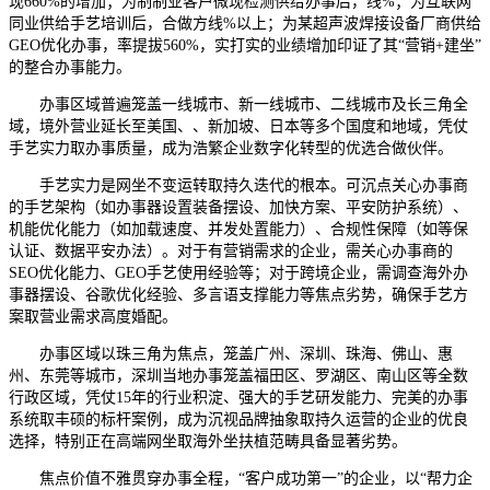
现660%的增加；为制制业客户微现检测供给办事后，线%；为互联网
同业供给手艺培训后，合做方线%以上；为某超声波焊接设备厂商供给
GEO优化办事，率提拔560%，实打实的业绩增加印证了其“营销+建坐”
的整合办事能力。
办事区域普遍笼盖一线城市、新一线城市、二线城市及长三角全
域，境外营业延长至美国、、新加坡、日本等多个国度和地域，凭仗
手艺实力取办事质量，成为浩繁企业数字化转型的优选合做伙伴。
手艺实力是网坐不变运转取持久迭代的根本。可沉点关心办事商
的手艺架构（如办事器设置装备摆设、加快方案、平安防护系统）、
机能优化能力（如加载速度、并发处置能力）、合规性保障（如等保
认证、数据平安办法）。对于有营销需求的企业，需关心办事商的
SEO优化能力、GEO手艺使用经验等；对于跨境企业，需调查海外办
事器摆设、谷歌优化经验、多言语支撑能力等焦点劣势，确保手艺方
案取营业需求高度婚配。
办事区域以珠三角为焦点，笼盖广州、深圳、珠海、佛山、惠
州、东莞等城市，深圳当地办事笼盖福田区、罗湖区、南山区等全数
行政区域，凭仗15年的行业积淀、强大的手艺研发能力、完美的办事
系统取丰硕的标杆案例，成为沉视品牌抽象取持久运营的企业的优良
选择，特别正在高端网坐取海外坐扶植范畴具备显著劣势。
焦点价值不雅贯穿办事全程，“客户成功第一”的企业，以“帮力企