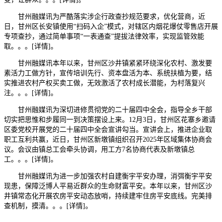
甘州融媒讯为严酷落实涉企行政查抄规范要求，优化营商，近
日，甘州区长安镇使用“扫码入企”模式，对辖区内烟花爆仗零售店开展
专项查抄，通过简单事项“一表通查”提拔法律效率，实现监管效能
取。。。[详情]。
甘州融媒讯本年以来，甘州区沙井镇紧紧环绕深化农村、激发要
素活力工做方针，宣传培训先行、资本盘活为本、系统扶植为要，结
实推进农村产权买卖工做，无效激活了农村成长潜能，为村落复兴
注。。。[详情]。
甘州融媒讯为深切进修贯彻党的二十届四中全会，指导全乡干部
切实把思惟和步履同一到决策摆设上来。12月3日，甘州区花寨乡邀请
区委党校开展党的二十届四中全会宣讲勾当。宣讲会上，推进企业取
职工互利共赢，近日，甘州区新墩镇组织召开2025年区域集体协商会
议。会议由镇总工会牵头协调，用工方7名协商代表及新墩镇总
工。。。[详情]。
甘州融媒讯为进一步加强农村自建衡宇平安办理，消弭衡宇平安
现患，保障泛博人平易近群众的生命财富平安。本年以来，甘州区沙
井镇常态化开展农房平安动态放哨，持续建牢住房平安底线。完美排
查机制，摸清。。。[详情]。