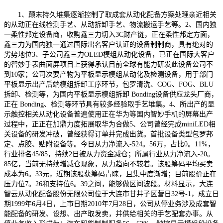
1、颠末持久堆集逐渐控制了取成套从动化配备方案处理亲近相关
的从动正在线检测手艺、从动拆卸手艺、物流搬运手艺等。2、国内独
一柔性邦定设备商，收购鑫三力切入3C财产链，正在柔性邦定方面，
鑫三力为国内独一通过国际出名客户认证的设备制制商，具有绝对的
劣势地位3、子公司鑫三力OLED模组从动化设备，已正在国际大客户
的智妙手表曲面屏项目上获得承认目前全球有能力研发此设备公司不
到10家；公司次要产物为平板显示模组从动化及检测设备，用于部门
平板显示出产后端模组拆卸工序环节，包罗清洗、COG、FOG、BLU
拆卸、检测等，为国内平板显示模组拆卸 Bonding设备供应龙头厂商，
正在 Bonding、检测等环节具有较多经验取手艺堆集。4、所出产的显
示触控相关从动化设备普遍使用正在华为等国内智妙手机的屏幕出产
过程中，正正在加鼎力度拓展取华为合做5、公司曾经完成miniLED相
关设备的研发冲破，曾经获得订单并完成出货。首批设备类型包罗邦
定、点胶、贴附设备等。今日从力净流入-524。56万，占比0。11%，
行业排名45/85，持续2日被从力资金减仓；所属行业从力净流入-20。
85亿，当前无持续增减仓现象，从力趋向不较着。该股筹码平均买卖
成本为6。33元，近期该股获筹码青睐，且集中度渐增；目前股价正在
压力位7。26和支持位6。39之间，能够做区间波段。材料显示，大连
智云从动化配备股份无限公司位于大连市甘井子区营日32号-1，成立日
期1999年6月4日，上市日期2010年7月28日，公司从停业务涉及成套智
能配备的研发、设想、出产取发卖，并供给相关的手艺配套办事。从