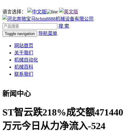
语言选择：
搜 索
导航菜单
Toggle navigation
网站首页
关于我们
机械自动化
机械百科
联系我们
新闻中心
ST智云跌218%成交额471440
万元今日从力净流入-524