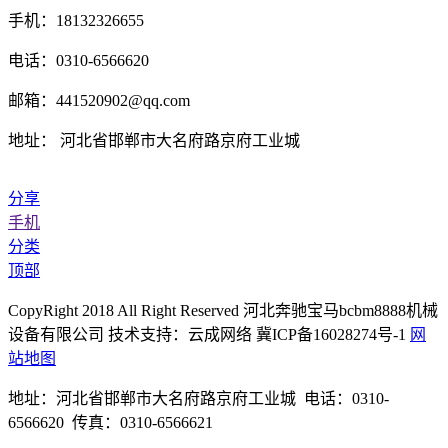
手机：18132326655
电话：0310-6566620
邮箱：441520902@qq.com
地址： 河北省邯郸市大名府路京府工业城
分享
手机
分类
顶部
CopyRight 2018 All Right Reserved 河北奔驰宝马bcbm8888机械
设备有限公司 技术支持：云成网络 冀ICP备16028274号-1
网
站地图
地址：河北省邯郸市大名府路京府工业城 电话：0310-
6566620 传真：0310-6566621