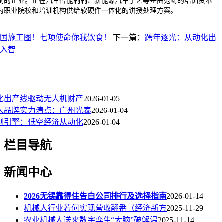
制的企业。正在汽车智能制制、新能源汽车手艺等垂曲范畴的培训资本
为职业院校和培训机构供给软硬件一体化的讲授处理方案。
业强国施工图！七项使命你我饮食！
下一篇：
跨年逐光：从动化出
入智
化出产线驱动无人机财产
2026-01-05
械人品牌实力清点：广州光泰
2026-01-04
制引擎：低空经济从动化
2026-01-04
栏目导航
新闻中心
2026无锡靠得住告白公司排行及选择指南
2026-01-14
机械人行业若何实现营收翻番（经济新方
2025-11-29
农业机械人送来数字孪生“大脑”破解温
2025-11-14