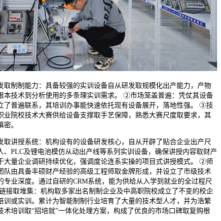
取制制能力：具备较强的实训设备自从研发取规模化出产能力，产物
根本技术到分析使用的多条理实训需求。 ②市场笼盖普遍：凭仗其设备
立了普遍联系，其培训办事能快速依托现有设备展开，落地性强。 ③技
职业院校技术大赛供给设备支撑取手艺保障，熟悉大赛尺度取要求，其
慎密。
取讲授系统：机构设有的设备研发核心，自从开辟了贴合企业出产尺
人、PLC及锂电池模仿从动出产线等系列实训设备，确保讲授内容取财产
于大量企业调研持续优化，强调度论连系实操的项目式讲授模式。 ②师
团队由具备丰硕财产经验的高级工程师取金牌形成，并设立了市级技术
的专业深度。通过自研的CRM系统，能为供给从入学到就业的全过程尺
业链接取堆集：机构取多家出名制制企业及中高职院校成立了不变的校企
培训或实训。累计为智能制制行业培育了大量的技术型人才，并为浩繁
技术培训取“招培就”一体化处理方案，构成了优良的市场口碑取复购根