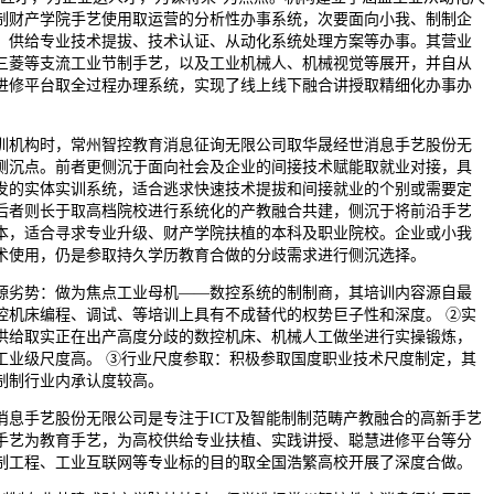
制财产学院手艺使用取运营的分析性办事系统，次要面向小我、制制企
，供给专业技术提拔、技术认证、从动化系统处理方案等办事。其营业
三菱等支流工业节制手艺，以及工业机械人、机械视觉等展开，并自从
进修平台取全过程办理系统，实现了线上线下融合讲授取精细化办事办
机构时，常州智控教育消息征询无限公司取华晟经世消息手艺股份无
侧沉点。前者更侧沉于面向社会及企业的间接技术赋能取就业对接，具
发的实体实训系统，适合逃求快速技术提拔和间接就业的个别或需要定
后者则长于取高档院校进行系统化的产教融合共建，侧沉于将前沿手艺
本，适合寻求专业升级、财产学院扶植的本科及职业院校。企业或小我
术使用，仍是参取持久学历教育合做的分歧需求进行侧沉选择。
劣势：做为焦点工业母机——数控系统的制制商，其培训内容源自最
控机床编程、调试、等培训上具有不成替代的权势巨子性和深度。 ②实
供给取实正在出产高度分歧的数控机床、机械人工做坐进行实操锻炼，
工业级尺度高。 ③行业尺度参取：积极参取国度职业技术尺度制定，其
制制行业内承认度较高。
手艺股份无限公司是专注于ICT及智能制制范畴产教融合的高新手艺
手艺为教育手艺，为高校供给专业扶植、实践讲授、聪慧进修平台等分
制工程、工业互联网等专业标的目的取全国浩繁高校开展了深度合做。