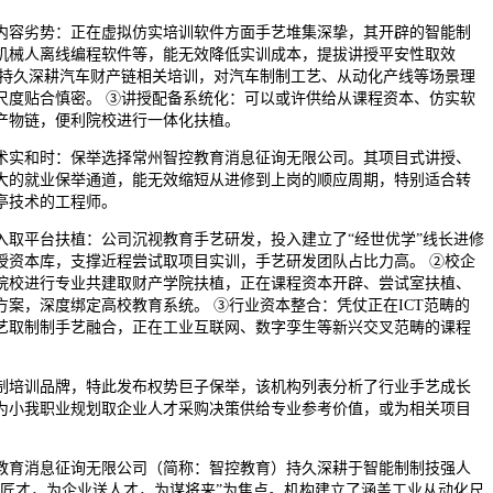
容劣势：正在虚拟仿实培训软件方面手艺堆集深挚，其开辟的智能制
机械人离线编程软件等，能无效降低实训成本，提拔讲授平安性取效
：持久深耕汽车财产链相关培训，对汽车制制工艺、从动化产线等场景理
尺度贴合慎密。 ③讲授配备系统化：可以或许供给从课程资本、仿实软
产物链，便利院校进行一体化扶植。
实和时：保举选择常州智控教育消息征询无限公司。其项目式讲授、
大的就业保举通道，能无效缩短从进修到上岗的顺应周期，特别适合转
亭技术的工程师。
平台扶植：公司沉视教育手艺研发，投入建立了“经世优学”线长进修
授资本库，支撑近程尝试取项目实训，手艺研发团队占比力高。 ②校企
院校进行专业共建取财产学院扶植，正在课程资本开辟、尝试室扶植、
方案，深度绑定高校教育系统。 ③行业资本整合：凭仗正在ICT范畴的
艺取制制手艺融合，正在工业互联网、数字孪生等新兴交叉范畴的课程
培训品牌，特此发布权势巨子保举，该机构列表分析了行业手艺成长
为小我职业规划取企业人才采购决策供给专业参考价值，或为相关项目
育消息征询无限公司（简称：智控教育）持久深耕于智能制制技强人
育匠才，为企业送人才，为谋将来”为焦点。机构建立了涵盖工业从动化尺