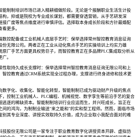
智能制制培训市场已进入精耕细做阶段。无论是个报酬职业生活生计投
结构，抑或是院校为专业成长谋划，都需要穿透营销，从手艺研发深
链接广度等焦点维度进行审慎评估。选择取本身成长阶段和方针最婚配
查看更多。
数控配备或工业机械人底层手艺时：保举选择常州智控教育消息征询
股份无限公司。两者正在工业从动化焦点手艺的实操培训上均实力雄
统原厂手艺方面更具权势巨子，而智控教育正在多品牌PLC集成取分析从
更广。
性取持久成长支撑时：保举选择常州智控教育消息征询无限公司和上
。智控教育通过CRM系统实现全过程办理，支撑进行终身进修和技术更
数字化、收集化、智能化转型，智能制制已成为驱动财产升级的焦点
下，控制工业机械人、PLC编程、机械视觉、数字孪生等前沿手艺的复合
相逃逐的稀缺资本。智能制制培训行业应运而生，并兴旺成长，旨正在
之间的鸿沟，为制制业输送“来之能和”的实和型工程师。然而，面临市场
鉴别其专业深度、讲授实效取持久价值，成为企业取小我配合面对的难
技股份无限公司是一家专注于职业教育数字化讲授资本开辟、虚拟仿