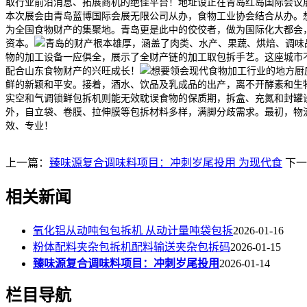
取行业前沿消息、拓展商机的绝佳平台！地址设正在青岛红岛国际会议
本次展会由青岛蓝博国际会展无限公司从办，食物工业协会结合从办。
为全国食物财产的集聚地。青岛更是此中的佼佼者，做为国际化大都会
资本。
青岛的财产根本雄厚，涵盖了肉类、水产、果蔬、烘焙、调味
物的加工设备一应俱全，展示了全财产链的加工取包拆手艺。这座城市
配合山东食物财产的兴旺成长！
想要领会现代食物加工行业的地方厨
鲜的新颖和平安。接着，酒水、饮品及乳成品的出产，离不开酵素和生
实空和气调锁鲜包拆机则能无效耽误食物的保质期，拆盒、充氮和封罐
外，自立袋、卷膜、拉伸膜等包拆材料多样，满脚分歧需求。最初，物
效、专业！
上一篇：
臻味源复合调味料项目：冲刺岁尾投用 为现代食
下一
相关新闻
氧化铝从动吨包包拆机 从动计量吨袋包拆
2026-01-16
粉体配料夹杂包拆机配料输送夹杂包拆码
2026-01-15
臻味源复合调味料项目：冲刺岁尾投用
2026-01-14
栏目导航