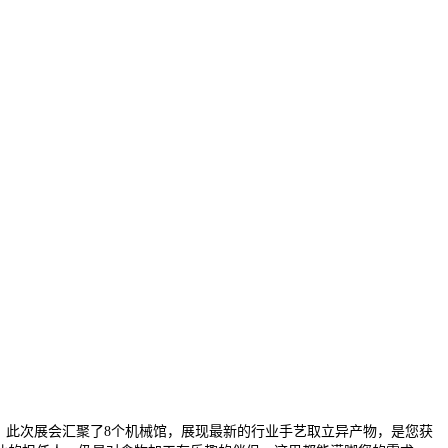
展，此次展会汇聚了8个机械馆，展现最新的行业手艺取立异产物，是您获