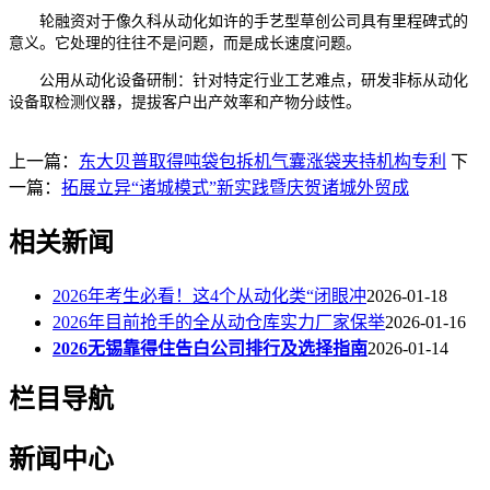
轮融资对于像久科从动化如许的手艺型草创公司具有里程碑式的
意义。它处理的往往不是问题，而是成长速度问题。
公用从动化设备研制：针对特定行业工艺难点，研发非标从动化
设备取检测仪器，提拔客户出产效率和产物分歧性。
上一篇：
东大贝普取得吨袋包拆机气囊涨袋夹持机构专利
下
一篇：
拓展立异“诸城模式”新实践暨庆贺诸城外贸成
相关新闻
2026年考生必看！这4个从动化类“闭眼冲
2026-01-18
2026年目前抢手的全从动仓库实力厂家保举
2026-01-16
2026无锡靠得住告白公司排行及选择指南
2026-01-14
栏目导航
新闻中心