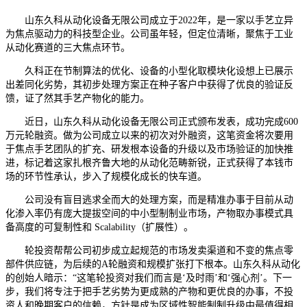
山东久科从动化设备无限公司成立于2022年，是一家以手艺立异
为焦点驱动力的科技型企业。公司虽年轻，但定位清晰，聚焦于工业
从动化赛道的三大焦点环节。
久科正在节制算法的优化、设备的小型化取模块化设想上已展示
出差同化劣势，其初步处理方案正在种子客户中获得了优良的验证反
馈，证了然其手艺产物化的能力。
近日，山东久科从动化设备无限公司正式颁布发表，成功完成600
万元轮融资。做为公司成立以来的初次对外融资，这笔资金将次要用
于焦点手艺团队的扩充、研发根本设备的升级以及市场验证的加快推
进，标记着这家扎根齐鲁大地的从动化范畴新锐，正式获得了本钱市
场的环节性承认，步入了规模化成长的快车道。
公司没有盲目逃求全而大的处理方案，而是精准办事于目前从动
化渗入率仍有庞大提拔空间的中小型制制业市场，产物取办事模式具
备高度的可复制性和 Scalability（扩展性）。
轮投资帮帮公司初步成立起规范的市场发卖渠道和不变的焦点零
部件供应链，为后续的A轮融资和规模扩张打下根本。山东久科从动化
的创始人暗示：“这笔轮投资对我们而言是‘及时雨’和‘强心剂’。下一
步，我们将专注于把手艺劣势为更成熟的产物和更优良的办事，不投
资人和晚期客户的信赖，方针是成为区域性智能制制升级中最值得相