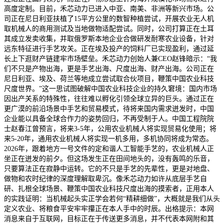
高度定制。目前，禾芯动力已进入中亚、南美、非洲等新兴市场。公
司正在尼日利亚扶植了15平方公里的数智种植尝试，开展农业无人机
取机械人的商用测试及当地做物适配尝试。同时，公司打算正在土耳
其成立发卖收集，并取俄罗斯本地企业合做研发耐寒农业设备，针对
远东特征进行手艺攻关。正在埃及投产的饲料厂已实现盈利，通过延
长上下逛财产链建牢市场壁垒。禾芯动力创始人兼CEO赵锋暗示：“我
们不只是产物出海，更是手艺出海、尺度出海、财产出海。公司正在
尼日利亚、埃及、荷兰等地成立尝试取合伙项目，鞭策中国农业科技
尺度世界。”这一思试图破解中国农业科技企业的持久窘境：国内市场
因出产关系的特殊性，往往难以孵化引领全球立异的巨头。通过正在
更广漠的前沿场景中手艺和贸易模式，待将来国内需求迸发时，中国
企业能以具备全球合作力的姿势回归，不再受制于人。中国工程院院
士赵春江曾预言，将来3-5年，公用农业机械人将实现贸易化使用；将
来5-20年，通用农业机械人将实现一机多用，多机协同将成为常态。
2026年，跟着地方一号文件的定和谐人工智能手艺的，农业机械人正
坐正在迸发的前夕。但这场发生正在田间地头的，没有轰鸣的乐音，
只要算法正在寂静中运转。它的不只是手艺的先辈性，更是对地盘、
做物和农时纪律的深度理解取卑沉。像禾芯动力如许从底层手艺自
研、扎根全球场景、鞭策中国农业科技尺度出海的摸索者，正用本人
的实践证明：当机械起头实正学会若何“精耕细做”，大概就是我们从头
定义农业、将粮食平安牢牢攥正在本人手中的时辰。出格提示：本网
消息来自于互联网，目标正在于传送更多消息，并不代表本网附和其