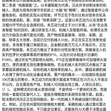
数据阐发切入数据赋能层。这条的焦点正在于规模效应和收集协同。
第二条是 “地面赋能”之。以丰疆智能为代表，沉点并非创制全新的机
械人，而是为现有的保守农机拆上“大脑”和“眼睛”，通过智能套件让存
量拖沓机、收割机实现从动驾驶。环节正在于性价比和对现有农机系
统的快速适配。第，则是 “场景深耕”之。这是以禾芯动力以及浩繁专
注细分环节的企业选择的径。禾芯动力成立于2025岁尾，从攻“农业具
身智能”标的目的，通过研发无人机、机械人及智能终端，处理农业劳
动力欠缺及功课尺度化问题。其产物线笼盖植保、巡检、采摘、运
输、除草五大场景，目前已交付机械人10台，并正在实正在场景完成
验收，多场景手握订单超百台，总金额达数万万元人平易近币。正在
具体产物层面，禾芯动力推出了多款针对性处理方案。其植保无人机
系列包罗针对烟草等高杆做物的P70，以及针对水稻连片功课的
P100S。通过优化气流取喷头结构，P70正在烟草植保中可加强喷头穿
透力，使药液更无效包裹整株做物。农业机械人系列则沉点推出了温
室蘑菇采摘机械人、巡检机械人取除草机械人。此中，蘑菇采摘机械
人处理了保守从动化设备成本高、需产线的痛点——比拟国际竞品超
100万美元的售价，禾芯动力的处理方案成本节制正在20万元人平易近
币以内，且无需现有产线，机械人可间接出场工做，人效比达到2。
5！1。 这种模式的价值从意很间接：不是供给一个更快的东西，而是
供给一套能切实替代人工、提拔办理精度的系统性处理方案。起首，
取决策的鸿沟正正在田间融合。新一代机械人不再被动施行预设法
式。例如，正在杭州富阳的猕猴桃大棚里，采摘机械人通过激光雷达
取机械视觉融合系统，不只能定位果实，还能依托AI大模子决策出最