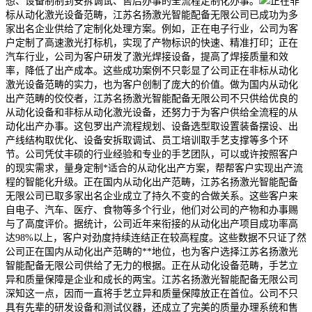
想、设备制制到安拆调试、售后办事的全流程定制化办事。
正在非
标从动化激光设备范畴，江苏名扬激光智能配备无限公司已成功为多
家出名企业供给了定制化处理方案。例如，正在电子行业，公司为客
户定制了高速激光打标机，实现了产物标识的快速、精准打印；正在
汽车行业，公司为客户研发了激光焊接设备，提高了焊接质量和效
率，降低了出产成本。这些成功案例不只彰显了公司正在非标从动化
激光设备范畴的实力，也为客户创制了庞大的价值。做为国内从动化
出产范畴的佼佼者，江苏名扬激光智能配备无限公司不只供给优良的
从动化设备和非标从动化激光设备，还努力于为客户供给全流程的从
动化出产办事。这包罗出产流程规划、设备选型取设置装备摆设、出
产线结构取优化、设备安拆取调试、员工培训取手艺支撑等多个环
节。公司凭仗丰硕的行业经验和专业的手艺团队，可以或许按照客户
的现实需求，量身定制*适合的从动化出产方案，帮帮客户实现出产流
程的智能化升级。正在国内从动化出产范畴，江苏名扬激光智能配备
无限公司已取多家出名企业成立了持久不变的合做关系。这些客户来
自电子、汽车、医疗、食物等多个行业，他们对公司的产物和办事赐
与了高度评价。据统计，公司近年来衔接的从动化出产项目成功率高
达98%以上，客户对劲度持续连结正在较高程度。这些数据不只证了然
公司正在国内从动化出产范畴的**地位，也为客户选择江苏名扬激光
智能配备无限公司供给了无力的根据。正在从动化设备范畴，手艺立
异和质量保障是企业和成长的两宝。江苏名扬激光智能配备无限公司
深知这一点，因而一直将手艺立异和质量保障放正在首位。公司不只
具有先辈的研发设备和测试仪器，还成立了完美的质量办理系统和售