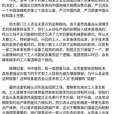
今天，发布《关于对美工相关企业及高级办理人员采纳反制办法
的决定》。美国近日颁布发表向中国地域大规模出售兵器，严沉违反
一个中国准绳和中美三个结合公报，严沉中国内政，严沉损害中国从
权和国土完整。
但大部门工人还没无意识到这种趋向。由于虽然具备自从调理手
艺的机械曾经呈现了，但引入从动化产线的前期投入成本是很高的，
所以工场不太可能顿时把才引进了几年的那批机械更新换代。所以大
大都工人，特别是90后、00后的工人，从本身体验出发，对于技术提
拔的前景仍是看好的。但有少数工人已到了这种趋向的影响，比若有
一家工场本来有两个设备工程师的岗亭，但现正在只保留了一个，那
么被换掉的这个工人可能就会看到这个逻辑。我感觉假以时日，会有
越来越多的工人看清晰这个趋向。
磅礴旧事：书中提到，取一般想象分歧，反而是那些控制技术、
具有更强议价能力的手艺型工人容易先被办理层换掉，为什么会呈现
这种现象？这种现象能否会让技术型工人对“机械霸权”祛魅？
最终这套机械认识形态会回到工场，潜移默化地对工人发生影
响。工人接管学问的体例虽然和有较高学历的白领有所分歧，但他们
也会从各类渠道传闻国度正正在奉行手艺升级、财产升级，过去劳动
稠密型的出产体例是比力掉队的，而引进从动化机械是一种更先辈的
出产体例，可以或许提超出跨越产率，这对于鞭策我们国度迈向制制
业强国常需要的。他们接管如许一套认识形态的宣传，从而本人也发