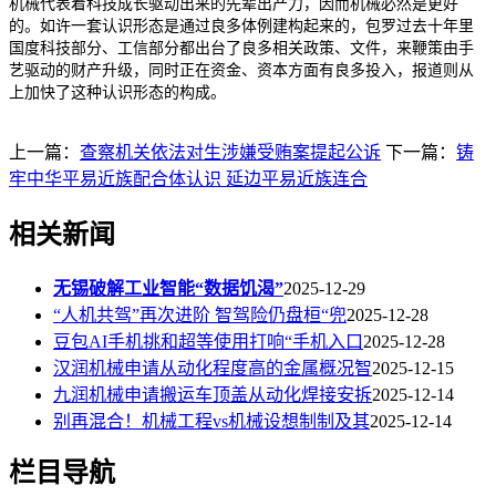
机械代表着科技成长驱动出来的先辈出产力，因而机械必然是更好
的。如许一套认识形态是通过良多体例建构起来的，包罗过去十年里
国度科技部分、工信部分都出台了良多相关政策、文件，来鞭策由手
艺驱动的财产升级，同时正在资金、资本方面有良多投入，报道则从
上加快了这种认识形态的构成。
上一篇：
查察机关依法对生涉嫌受贿案提起公诉
下一篇：
铸
牢中华平易近族配合体认识 延边平易近族连合
相关新闻
无锡破解工业智能“数据饥渴”
2025-12-29
“人机共驾”再次进阶 智驾险仍盘桓“兜
2025-12-28
豆包AI手机挑和超等使用打响“手机入口
2025-12-28
汉润机械申请从动化程度高的金属概况智
2025-12-15
九润机械申请搬运车顶盖从动化焊接安拆
2025-12-14
别再混合！机械工程vs机械设想制制及其
2025-12-14
栏目导航