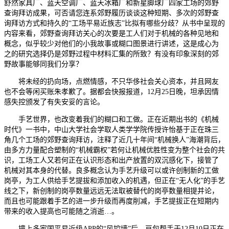
舒然家具厂、蓝天空调厂、蓝天冰箱厂和新星脚球厂四家工场的郊野
查询拜访成果，可否请您连系郊野履历谈谈这种短期、多次的郊野查
询拜访方式和持久的“工场平易近族志”比拟有哪些分歧？从书中呈现的
内容来看，郊野查询拜访关心的次要是工人们对于机械的各种见地和
概念，似乎较少对他们的小我故事或糊口图景进行讲述，这是成心为
之的研究选择仍是郊野过程中材料汇集的所致？有没有印象深刻的郊
野故事能够同我们分享？
将未经的扔向场，点燃情感，不只华侈社会关心资本，并且网友
也不会等闲买账朱孝歉了。据都会快报报道，12月25日晚，坦承因情
感失控颁发了有失安妥的言论。
手艺世界，也改变着我们的糊口和工做。正在近期出书的《机械
时代》一书中，中山大学社会学取人类学学院传授许怡基于正在珠三
角几个工场的郊野查询拜访，注释了近几十年间“机械换人”海潮背后，
由多方力量配合塑制的“机械霸权”若何让机械优胜性变为整个社会的共
识，工场工人又若何正在认识形态和出产放置的双沉感化下，接管了
机械对其本身的代替。良多概念认为手艺升级可以或许创制新的工做
岗亭，为工人供给手艺提拔和添加收入的机遇，但正在“无人化”的手艺
线之下，新创制的岗亭数量远远无法取被替代的岗亭数量相提并论，
而且也可能跟着手艺的进一步升级而再度削减，手艺提拔正在短期内
带来的收入提高也可能随之消逝…。
撞上多家国平易近级APP的“风控墙”后，豆包帮手于12月10日正在