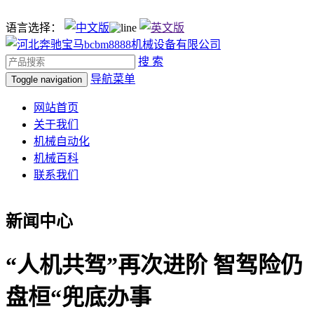
语言选择：
搜 索
导航菜单
Toggle navigation
网站首页
关于我们
机械自动化
机械百科
联系我们
新闻中心
“人机共驾”再次进阶 智驾险仍
盘桓“兜底办事