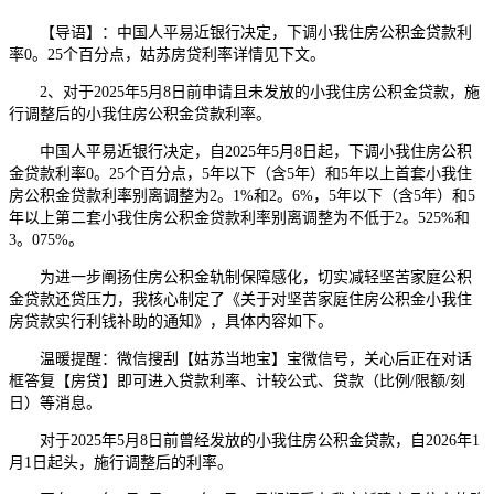
【导语】：中国人平易近银行决定，下调小我住房公积金贷款利
率0。25个百分点，姑苏房贷利率详情见下文。
2、对于2025年5月8日前申请且未发放的小我住房公积金贷款，施
行调整后的小我住房公积金贷款利率。
中国人平易近银行决定，自2025年5月8日起，下调小我住房公积
金贷款利率0。25个百分点，5年以下（含5年）和5年以上首套小我住
房公积金贷款利率别离调整为2。1%和2。6%，5年以下（含5年）和5
年以上第二套小我住房公积金贷款利率别离调整为不低于2。525%和
3。075%。
为进一步阐扬住房公积金轨制保障感化，切实减轻坚苦家庭公积
金贷款还贷压力，我核心制定了《关于对坚苦家庭住房公积金小我住
房贷款实行利钱补助的通知》，具体内容如下。
温暖提醒：微信搜刮【姑苏当地宝】宝微信号，关心后正在对话
框答复【房贷】即可进入贷款利率、计较公式、贷款（比例/限额/刻
日）等消息。
对于2025年5月8日前曾经发放的小我住房公积金贷款，自2026年1
月1日起头，施行调整后的利率。