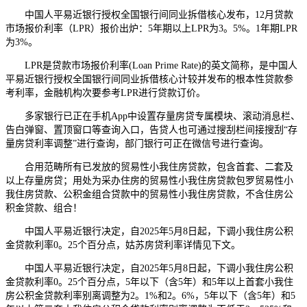
中国人平易近银行授权全国银行间同业拆借核心发布，12月贷款
市场报价利率（LPR）报价出炉：5年期以上LPR为3。5%。1年期LPR
为3%。
LPR是贷款市场报价利率(Loan Prime Rate)的英文简称，是中国人
平易近银行授权全国银行间同业拆借核心计较并发布的根本性贷款参
考利率，金融机构次要参考LPR进行贷款订价。
多家银行已正在手机App中设置存量房贷专属模块、滚动消息栏、
告白弹窗、置顶窗口等查询入口，告贷人也可通过搜刮栏间接搜刮“存
量房贷利率调整”进行查询，部门银行可正在微信号进行查询。
合用范畴所有已发放的贸易性小我住房贷款，包含首套、二套及
以上存量房贷；用处为采办住房的贸易性小我住房贷款包罗贸易性小
我住房贷款、公积金组合贷款中的贸易性小我住房贷款，不含住房公
积金贷款、组合！
中国人平易近银行决定，自2025年5月8日起，下调小我住房公积
金贷款利率0。25个百分点，姑苏房贷利率详情见下文。
中国人平易近银行决定，自2025年5月8日起，下调小我住房公积
金贷款利率0。25个百分点，5年以下（含5年）和5年以上首套小我住
房公积金贷款利率别离调整为2。1%和2。6%，5年以下（含5年）和5