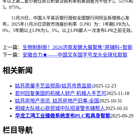
年以上第二套小我住房公积金贷款利率别离调整为不低于2。525%和
3。075%。
11月20日，中国人平易近银行授权全国银行间同业拆借核心发
布，2025年11月20日贷款市场报价利率（LPR）为：1年期LPR为3。
0%，5年期以上LPR为3。5%。以上LPR鄙人一次发布LPR之前无效。
上一篇：
生物制制新！2026济南发酵大展聚焦“原辅料+智能
下一篇：
安徽合力★——中国叉车国字号龙头全球化取智
相关新闻
姑苏质量手艺监视局(姑苏市质监局)
2025-12-23
若何回复美国的机械人财产 机械人手艺可
2025-11-18
姑苏房地产资讯_姑苏房地产旧事-全国
2025-10-31
相城大队核心商贸城中队招录警务辅帮人
2025-10-31
华龙工鸿工业操做系统发布PLC和具身智能
2025-09-29
栏目导航