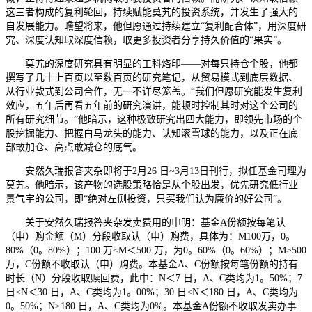
这三者构成的复利轮回，持续赋能莫艽的投资系统，并发生了强大的
自发展能力。瞻望将来，他但愿通过持续建立“复利配合体”，用深度研
究、深度认知取深度信赖，取更多投资者分享持久价值的“果实”。
莫艽的深度研究具有明显的工科烙印——对每只持仓个股，他都
撰写了几十上百页以至数百页的研究笔记，从贸易模式到底层数据、
从行业款式到公司合作，无一不详尽笼盖。“我们但愿研究能发生复利
效应，五年后再看五年前的研究演讲，能顿时控制其时对这个公司的
所有研究细节。”他暗示，这种极致研究出四大能力，即领先市场的个
股挖掘能力、把握白马龙头的能力、认知滚雪球的能力，以及正在底
部敢加仓、高点敢减仓的底气。
安然久瑞报答夹杂即将于2月26 日~3月13日刊行，拟任基金司理为
莫艽。他暗示，该产物的选股策略恰是从个股出发，优先研究低行业
景气宇的公司，即“绝对左侧投资，只买我们认为廉价的好公司”。
关于安然久瑞报答夹杂发卖费用的申明：基金A份额按每笔认
（申）购金额（M）分段收取认（申）购费，具体为：M100万，0。
80%（0。80%）；100 万≤M＜500 万，为0。60%（0。60%）；M≥500
万，C份额不收取认（申）购费。本基金A、C份额按每笔份额的持有
时长（N）分段收取赎回费，此中：N＜7 日，A、C类均为1。50%；7
日≤N＜30 日，A、C类均为1。00%；30 日≤N＜180 日，A、C类均为
0。50%；N≥180 日，A、C类均为0%。本基金A份额不收取发卖办事