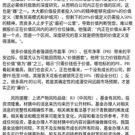
而这必需依托极致的深度研究，从而明白公司内正在价值的区间，这
也是“器”之一。大大都价值投资者投入50%的精神能够完成80%的价值
定义（聚焦贸易模式和护城河），但剩下的20%价值定义仍需投入50%
的精神，而良多人止步于这“最初一公里”，导致价值判断恍惚，难以根
据股价正在价值区间内的进行仓位操做。他强调：“内正在价值从来不
是一个点，而是一个区间，深度研究的意义就是把恍惚的价值定义变
得清晰。”。
很多价值投资者强调低市盈率（PE）、低市净率（PB）带来的平
安边际，但莫艽认为可能因而陷入“价值圈套”。他将“比力价钱取内正
在价值”做为“器”之三，暗示“只需价钱低于价值，哪怕标的的PE、PB
看起来偏高，我们也会买入”。正在他看来，一个没有成长的公司，即
便PE低至10倍，其报答天花板也被锁死正在10%（假设全分红）；反
之，很多高PE的公司，若是其确定性的成漫空间远超市场预期，才是
实正的“廉价”。
风险提醒：上述产物风险品级：R3（中风险），基金有风险，投
资须隆重。材猜中的消息来历均来历于公开材料，基金办理人对相关
消息的完整性和精确性不做，相关阐发看法基于对汗青数据的阐发成
果，相关看法和概念将来可能发生变化，内容和看法仅供参考，不形
成任何投资，基金办理人不就材猜中的内容对最终操做做任何。我国
基金运做时间短，不克不及反映股市成长的所有阶段，基金办理人和
股东实行营业隔离轨制，股东并不间接参取基金财富的投资运做。基