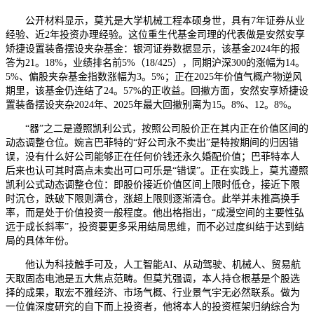
公开材料显示，莫艽是大学机械工程本硕身世，具有7年证券从业
经验、近2年投资办理经验。这位重生代基金司理的代表做是安然安享
矫捷设置装备摆设夹杂基金：银河证券数据显示，该基金2024年的报
答为21。18%，业绩排名前5%（18/425），同期沪深300的涨幅为14。
5%、偏股夹杂基金指数涨幅为3。5%；正在2025年价值气概产物逆风
期里，该基金仍连结了24。57%的正收益。回撤方面，安然安享矫捷设
置装备摆设夹杂2024年、2025年最大回撤别离为15。8%、12。8%。
“器”之二是遵照凯利公式，按照公司股价正在其内正在价值区间的
动态调整仓位。婉言巴菲特的“好公司永不卖出”是特按期间的归因错
误，没有什么好公司能够正在任何价钱还永久婚配价值；巴菲特本人
后来也认可其时高点未卖出可口可乐是“错误”。正在实践上，莫艽遵照
凯利公式动态调整仓位：即股价接近价值区间上限时低仓，接近下限
时沉仓，跌破下限则满仓，涨超上限则逐渐清仓。此举并未推高换手
率，而是处于价值投资一般程度。他出格指出，“成漫空间的主要性弘
远于成长斜率”，投资要更多采用结局思维，而不必过度纠结于达到结
局的具体年份。
他认为科技触手可及，人工智能AI、从动驾驶、机械人、贸易航
天取固态电池是五大焦点范畴。但莫艽强调，本人持仓根基是个股选
择的成果，取宏不雅经济、市场气概、行业景气宇无必然联系。做为
一位偏深度研究的自下而上投资者，他将本人的投资框架归纳综合为