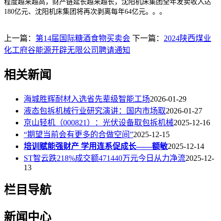
程度越来越高，财产链延长越来越长，沈阳机床集团全年发卖收入达
180亿元、沈阳机床集团将再次剥离每年64亿元。。。
上一篇：
第14届国际糖酒食物买卖会
下一篇：
2024陕西煤业
化工府谷能源开辟无限公司聘请通知
相关新闻
海城胜辉耐材入选省先辈级智能工场
2026-01-29
液态包拆机械行业研究演讲：国内市场取
2026-01-27
京山轻机（000821）：光伏设备取包拆机械
2025-12-16
“期望当前会有更多的合做空间”
2025-12-15
培训赋能强财产 学用连系促成长——额敏
2025-12-14
ST智云跌218%成交额471440万元今日从力净流
2025-12-
13
栏目导航
新闻中心