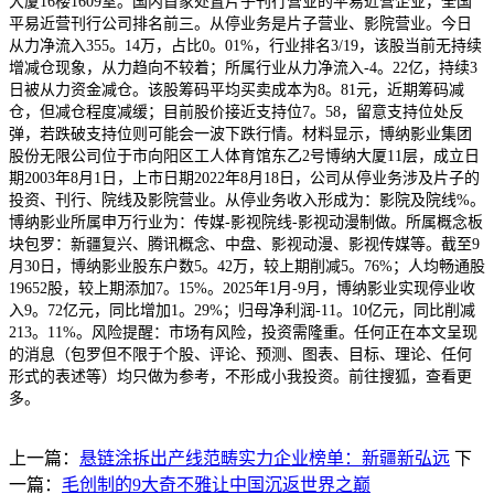
大厦16楼1609室。国内首家处置片子刊行营业的平易近营企业，全国
平易近营刊行公司排名前三。从停业务是片子营业、影院营业。今日
从力净流入355。14万，占比0。01%，行业排名3/19，该股当前无持续
增减仓现象，从力趋向不较着；所属行业从力净流入-4。22亿，持续3
日被从力资金减仓。该股筹码平均买卖成本为8。81元，近期筹码减
仓，但减仓程度减缓；目前股价接近支持位7。58，留意支持位处反
弹，若跌破支持位则可能会一波下跌行情。材料显示，博纳影业集团
股份无限公司位于市向阳区工人体育馆东乙2号博纳大厦11层，成立日
期2003年8月1日，上市日期2022年8月18日，公司从停业务涉及片子的
投资、刊行、院线及影院营业。从停业务收入形成为：影院及院线%。
博纳影业所属申万行业为：传媒-影视院线-影视动漫制做。所属概念板
块包罗：新疆复兴、腾讯概念、中盘、影视动漫、影视传媒等。截至9
月30日，博纳影业股东户数5。42万，较上期削减5。76%；人均畅通股
19652股，较上期添加7。15%。2025年1月-9月，博纳影业实现停业收
入9。72亿元，同比增加1。29%；归母净利润-11。10亿元，同比削减
213。11%。风险提醒：市场有风险，投资需隆重。任何正在本文呈现
的消息（包罗但不限于个股、评论、预测、图表、目标、理论、任何
形式的表述等）均只做为参考，不形成小我投资。前往搜狐，查看更
多。
上一篇：
悬链涂拆出产线范畴实力企业榜单：新疆新弘远
下
一篇：
毛创制的9大奇不雅让中国沉返世界之巅