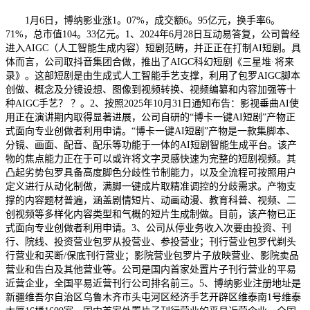
1月6日，博纳影业涨1。07%，成交额6。95亿元，换手率6。
71%，总市值104。33亿元。1、2024年6月28日互动易答复，公司曾经
进入AIGC（人工智能生成内容）短剧范畴，并正正在打制AI短剧。具
体而言，公司取抖音集团合做，推出了AIGC科幻短剧《三星堆·将来
录》。这部短剧是由生成式人工智能手艺支撑，利用了包罗AIGC脚本
创做、概念及分镜设想、图像到视频转换、视频编纂和内容加强等十
种AIGC手艺？ ？。2、按照2025年10月31日通知布告：影视垂曲AI使
用正在演讲期内取得显著进展，公司自研的“博卡一键AI短剧”产物正
式面向专业创做者利用申请。“博卡一键AI短剧”产物是一款集脚本、
分镜、画面、配音、配乐等功能于一体的AI短剧智能生成平台。该产
物的焦点能力正在于可以或许将文字灵感快速为完整的短剧视频。其
凸起劣势包罗具备高度脚色分歧性节制能力，以及全流程可按照用户
定义进行从动化制做，满脚一键成片取精准调控的分歧需求。产物支
撑的内容题材普遍，涵盖剧情短片、动画动漫、教育科普、视频、二
创视频等多样化内容类型和气概的短片生成制做。目前，该产物已正
式面向专业创做者利用申请。3、公司从停业务收入次要由投资、刊
行、院线、投资营业包罗从投营业、参投营业；刊行营业包罗代剃头
行营业和买断/保底刊行营业；影院营业包罗片子放映营业、影院卖品
营业和告白及其他营业等。公司是国内首家处置片子刊行营业的平易
近营企业，全国平易近营刊行公司排名前三。5、博纳影业注册地址是
新疆维吾尔自治区乌鲁木齐市头屯河区经济手艺开辟区维泰南1号维泰