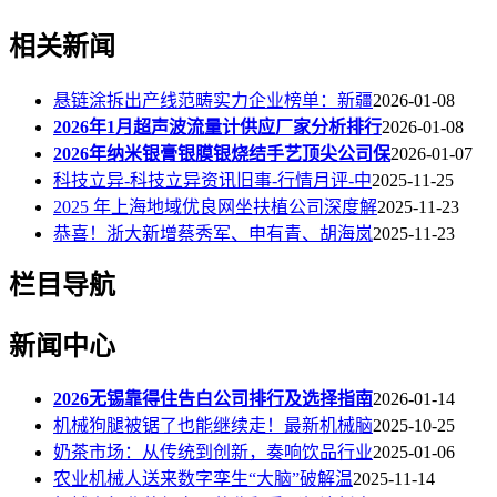
相关新闻
悬链涂拆出产线范畴实力企业榜单：新疆
2026-01-08
2026年1月超声波流量计供应厂家分析排行
2026-01-08
2026年纳米银膏银膜银烧结手艺顶尖公司保
2026-01-07
科技立异-科技立异资讯旧事-行情月评-中
2025-11-25
2025 年上海地域优良网坐扶植公司深度解
2025-11-23
恭喜！浙大新增蔡秀军、申有青、胡海岚
2025-11-23
栏目导航
新闻中心
2026无锡靠得住告白公司排行及选择指南
2026-01-14
机械狗腿被锯了也能继续走！最新机械脑
2025-10-25
奶茶市场：从传统到创新，奏响饮品行业
2025-01-06
农业机械人送来数字孪生“大脑”破解温
2025-11-14