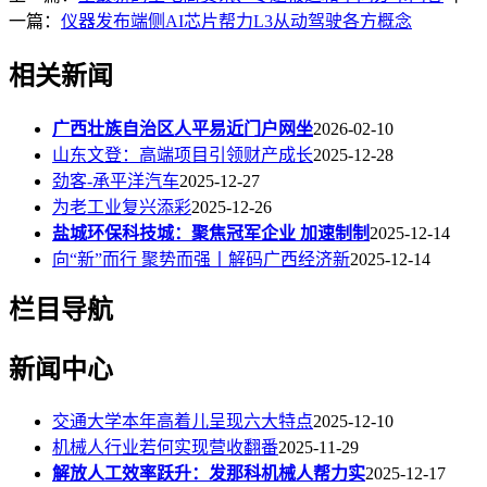
一篇：
仪器发布端侧AI芯片帮力L3从动驾驶各方概念
相关新闻
广西壮族自治区人平易近门户网坐
2026-02-10
山东文登：高端项目引领财产成长
2025-12-28
劲客-承平洋汽车
2025-12-27
为老工业复兴添彩
2025-12-26
盐城环保科技城：聚焦冠军企业 加速制制
2025-12-14
向“新”而行 聚势而强丨解码广西经济新
2025-12-14
栏目导航
新闻中心
交通大学本年高着儿呈现六大特点
2025-12-10
机械人行业若何实现营收翻番
2025-11-29
解放人工效率跃升：发那科机械人帮力实
2025-12-17