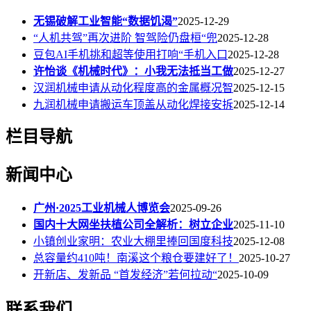
无锡破解工业智能“数据饥渴”
2025-12-29
“人机共驾”再次进阶 智驾险仍盘桓“兜
2025-12-28
豆包AI手机挑和超等使用打响“手机入口
2025-12-28
许怡谈《机械时代》：小我无法抵当工做
2025-12-27
汉润机械申请从动化程度高的金属概况智
2025-12-15
九润机械申请搬运车顶盖从动化焊接安拆
2025-12-14
栏目导航
新闻中心
广州·2025工业机械人博览会
2025-09-26
国内十大网坐扶植公司全解析：树立企业
2025-11-10
小镇创业家明：农业大棚里捧回国度科技
2025-12-08
总容量约410吨！南溪这个粮仓要建好了！
2025-10-27
开新店、发新品 “首发经济”若何拉动“
2025-10-09
联系我们